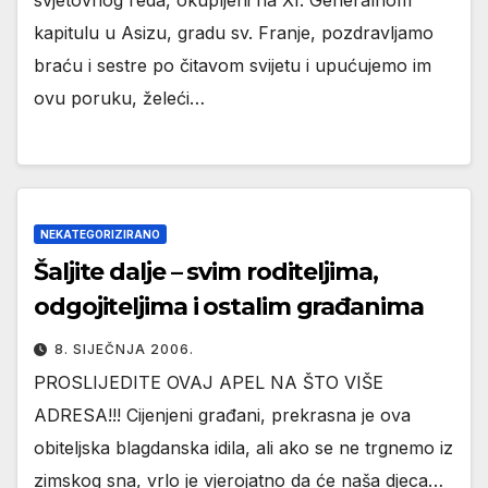
svjetovnog reda, okupljeni na XI. Generalnom
kapitulu u Asizu, gradu sv. Franje, pozdravljamo
braću i sestre po čitavom svijetu i upućujemo im
ovu poruku, želeći…
NEKATEGORIZIRANO
Šaljite dalje – svim roditeljima,
odgojiteljima i ostalim građanima
8. SIJEČNJA 2006.
PROSLIJEDITE OVAJ APEL NA ŠTO VIŠE
ADRESA!!! Cijenjeni građani, prekrasna je ova
obiteljska blagdanska idila, ali ako se ne trgnemo iz
zimskog sna, vrlo je vjerojatno da će naša djeca…