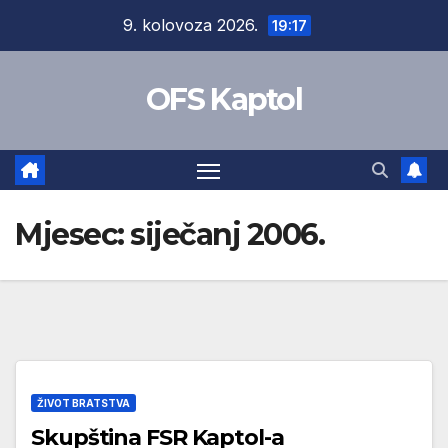
Skip
9. kolovoza 2026.
19:17
to
content
OFS Kaptol
Mjesec:
siječanj 2006.
ŽIVOT BRATSTVA
Skupština FSR Kaptol-a