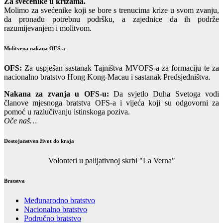
Za svećenike u krizama.
Molimo za svećenike koji se bore s trenucima krize u svom zvanju,
da pronađu potrebnu podršku, a zajednice da ih podrže
razumijevanjem i molitvom.
Molitvena nakana OFS-a
OFS:
Za uspješan sastanak Tajništva MVOFS-a za formaciju te za
nacionalno bratstvo Hong Kong-Macau i sastanak Predsjedništva.
Nakana za zvanja u OFS-u:
Da svjetlo Duha Svetoga vodi
članove mjesnoga bratstva OFS-a i vijeća koji su odgovorni za
pomoć u razlučivanju istinskoga poziva.
Oče naš…
Dostojanstven život do kraja
Volonteri u palijativnoj skrbi "La Verna"
Bratstva
Međunarodno bratstvo
Nacionalno bratstvo
Područno bratstvo