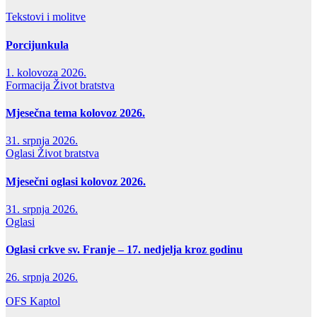
Tekstovi i molitve
Porcijunkula
1. kolovoza 2026.
Formacija
Život bratstva
Mjesečna tema kolovoz 2026.
31. srpnja 2026.
Oglasi
Život bratstva
Mjesečni oglasi kolovoz 2026.
31. srpnja 2026.
Oglasi
Oglasi crkve sv. Franje – 17. nedjelja kroz godinu
26. srpnja 2026.
OFS Kaptol