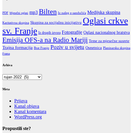
Bilten
mp3
Medijska skupina
PDF
Iz našeg e-sandučića
Mjesečni oglasi
Oglasi crkve
Skupina za socijalnu inicijativu
Karitativna skupina
sv. Franje
Fotografije
Oglasi nacionalnog bratstva
Iz drugih izvora
Emisija OFS-a na Radio Mariji
Teme za mjesečne susrete
Poziv u svijetu
Trajna formacija
Osmrtnica
Brat Franjo
Planinarska skupina
Frama
Arhiva
Arhiva
Meta
Prijava
Kanal objava
Kanal komentara
WordPress.org
Propustili ste?