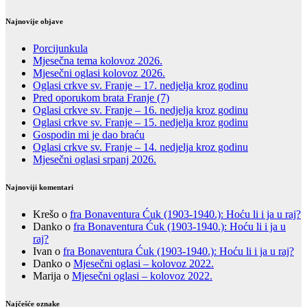
Najnovije objave
Porcijunkula
Mjesečna tema kolovoz 2026.
Mjesečni oglasi kolovoz 2026.
Oglasi crkve sv. Franje – 17. nedjelja kroz godinu
Pred oporukom brata Franje (7)
Oglasi crkve sv. Franje – 16. nedjelja kroz godinu
Oglasi crkve sv. Franje – 15. nedjelja kroz godinu
Gospodin mi je dao braću
Oglasi crkve sv. Franje – 14. nedjelja kroz godinu
Mjesečni oglasi srpanj 2026.
Najnoviji komentari
Krešo
o
fra Bonaventura Ćuk (1903-1940.): Hoću li i ja u raj?
Danko
o
fra Bonaventura Ćuk (1903-1940.): Hoću li i ja u
raj?
Ivan
o
fra Bonaventura Ćuk (1903-1940.): Hoću li i ja u raj?
Danko
o
Mjesečni oglasi – kolovoz 2022.
Marija
o
Mjesečni oglasi – kolovoz 2022.
Najčešće oznake