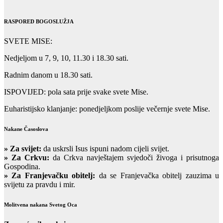
RASPORED BOGOSLUŽJA
SVETE MISE:
Nedjeljom u 7, 9, 10, 11.30 i 18.30 sati.
Radnim danom u 18.30 sati.
ISPOVIJED: pola sata prije svake svete Mise.
Euharistijsko klanjanje: ponedjeljkom poslije večernje svete Mise.
Nakane Časoslova
»
Za svijet:
da uskrsli Isus ispuni nadom cijeli svijet.
» Za Crkvu:
da Crkva navještajem svjedoči živoga i prisutnoga
Gospodina.
» Za Franjevačku obitelj:
da se Franjevačka obitelj zauzima u
svijetu za pravdu i mir.
Molitvena nakana Svetog Oca