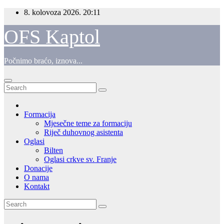
Skip
8. kolovoza 2026.
20:11
to
content
OFS Kaptol
Počnimo braćo, iznova...
Formacija
Mjesečne teme za formaciju
Riječ duhovnog asistenta
Oglasi
Bilten
Oglasi crkve sv. Franje
Donacije
O nama
Kontakt