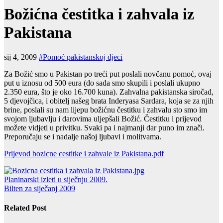
Božićna čestitka i zahvala iz
Pakistana
sij 4, 2009
#Pomoć pakistanskoj djeci
Za Božić smo u Pakistan po treći put poslali novčanu pomoć, ovaj
put u iznosu od 500 eura (do sada smo skupili i poslali ukupno
2.350 eura, što je oko 16.700 kuna). Zahvalna pakistanska siročad,
5 djevojčica, i obitelj našeg brata Inderyasa Sardara, koja se za njih
brine, poslali su nam lijepu božićnu čestitku i zahvalu sto smo im
svojom ljubavlju i darovima uljepšali Božić. Čestitku i prijevod
možete vidjeti u privitku. Svaki pa i najmanji dar puno im znači.
Preporučaju se i nadalje našoj ljubavi i molitvama.
Prijevod bozicne cestitke i zahvale iz Pakistana.pdf
Navigacija
Planinarski izleti u siječnju 2009.
Bilten za siječanj 2009
objava
Related Post