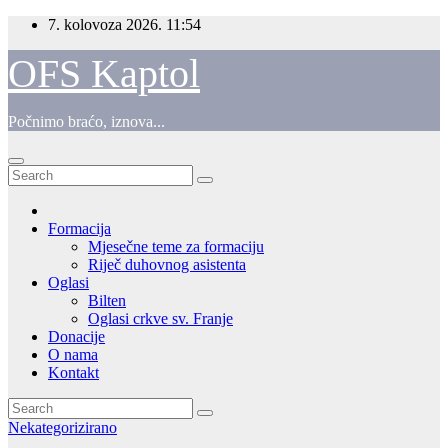
Skip
7. kolovoza 2026.
11:54
to
content
OFS Kaptol
Počnimo braćo, iznova...
Formacija
Mjesečne teme za formaciju
Riječ duhovnog asistenta
Oglasi
Bilten
Oglasi crkve sv. Franje
Donacije
O nama
Kontakt
Nekategorizirano