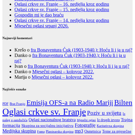
Oglasi crkve sv. Franje – 16. nedjelja kroz godinu
Oglasi crkve sv. Franje – 15. nedjelja kroz godinu
Gospodin mi je dao braću
Oglasi crkve sv. Franje – 14. nedjelja kroz godinu
Mjesečni oglasi srpanj 2026.
Najnoviji komentari
Krešo
o
fra Bonaventura Ćuk (1903-1940.): Hoću li i ja u raj?
Danko
o
fra Bonaventura Ćuk (1903-1940.): Hoću li i ja u
raj?
Ivan
o
fra Bonaventura Ćuk (1903-1940.): Hoću li i ja u raj?
Danko
o
Mjesečni oglasi – kolovoz 2022.
Marija
o
Mjesečni oglasi – kolovoz 2022.
Najčešće oznake
Emisija OFS-a na Radio Mariji
Bilten
PDF
Brat Franjo
Oglasi crkve sv. Franje
Poziv u svijetu
Iz
Trajna
Oglasi nacionalnog bratstva
Iz drugih izvora
našeg e-sandučića
Mjesečni oglasi
Fotografije
formacija
Skupina za socijalnu inicijativu
Karitativna skupina
Medijska skupina
mp3
Teme za mjesečne
Osmrtnica
Frama
Planinarska skupina