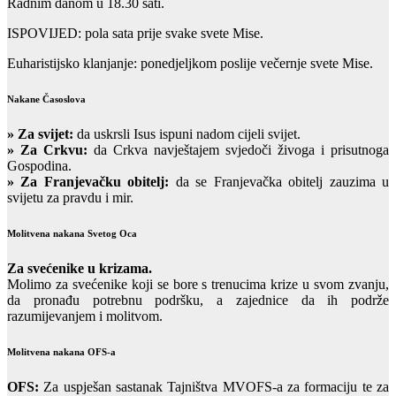
Radnim danom u 18.30 sati.
ISPOVIJED: pola sata prije svake svete Mise.
Euharistijsko klanjanje: ponedjeljkom poslije večernje svete Mise.
Nakane Časoslova
»
Za svijet:
da uskrsli Isus ispuni nadom cijeli svijet.
» Za Crkvu:
da Crkva navještajem svjedoči živoga i prisutnoga
Gospodina.
» Za Franjevačku obitelj:
da se Franjevačka obitelj zauzima u
svijetu za pravdu i mir.
Molitvena nakana Svetog Oca
Za svećenike u krizama.
Molimo za svećenike koji se bore s trenucima krize u svom zvanju,
da pronađu potrebnu podršku, a zajednice da ih podrže
razumijevanjem i molitvom.
Molitvena nakana OFS-a
OFS:
Za uspješan sastanak Tajništva MVOFS-a za formaciju te za