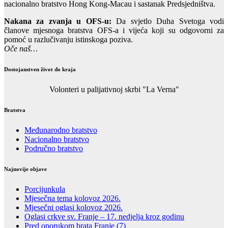
nacionalno bratstvo Hong Kong-Macau i sastanak Predsjedništva.
Nakana za zvanja u OFS-u:
Da svjetlo Duha Svetoga vodi
članove mjesnoga bratstva OFS-a i vijeća koji su odgovorni za
pomoć u razlučivanju istinskoga poziva.
Oče naš…
Dostojanstven život do kraja
Volonteri u palijativnoj skrbi "La Verna"
Bratstva
Međunarodno bratstvo
Nacionalno bratstvo
Područno bratstvo
Najnovije objave
Porcijunkula
Mjesečna tema kolovoz 2026.
Mjesečni oglasi kolovoz 2026.
Oglasi crkve sv. Franje – 17. nedjelja kroz godinu
Pred oporukom brata Franje (7)