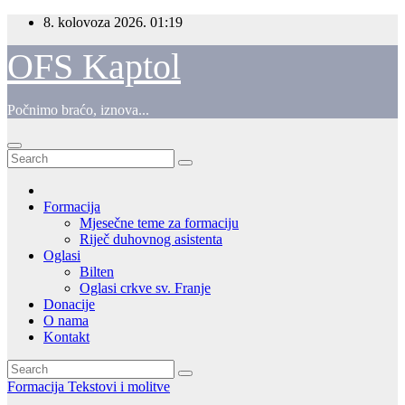
Skip
8. kolovoza 2026.
01:19
to
content
OFS Kaptol
Počnimo braćo, iznova...
Formacija
Mjesečne teme za formaciju
Riječ duhovnog asistenta
Oglasi
Bilten
Oglasi crkve sv. Franje
Donacije
O nama
Kontakt
Formacija
Tekstovi i molitve