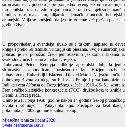
siromašnima. U početku je propovijedao na engleskom i materinjem
mu tamilskom. U narednim godinama će radi evangelizacije naučiti
hindi, sanskrt, malajalam, talijanski, njemački, francuski, hebrejski i
aramejski. Valja se podsjetiti da je u to vrijeme već prešao pedesetu
godinu života.
U propovijedanju evanđelja služio se i tiskom; napisao je devet
knjiga i preko 50 tamilskih liturgijskih pjesama. Svoje sunarodnjake
poticao je na pobožan život jednostavnim jezikom i slikama iz
svakodnevnice, bliskima malom čovjeku.
Duhovnost Petera Reddyja odlikuje apostolski duh, korjenito
siromaštvo i samoodricanje, poslušnost Crkvi i Božjem pozivu te
ljubav prema Euharistiji i Blaženoj Djevici Mariji. Najvažniji učitelji
duhovnog života za njega su bili sveti Franjo i prva kanonizirana
Indijka sveta Alfonsa od Bezgrješnog začeća (1910.-1946.), sestra iz
Franjevačke klarističke kongregacije (FCC), družbe koja je iznikla u
Kerali iz Trećeg reda.
Umro je 21. lipnja 1958. godine nakon 14 godina teškog prosjačkog
života i sahranjen u Palayamkottaiju. Postupak za beatifikaciju
pokrenula je 2008. godine lokalna biskupija.
Navigacija
Mjesečna tema za lipanj 2020.
Sveta Marguerite Bays