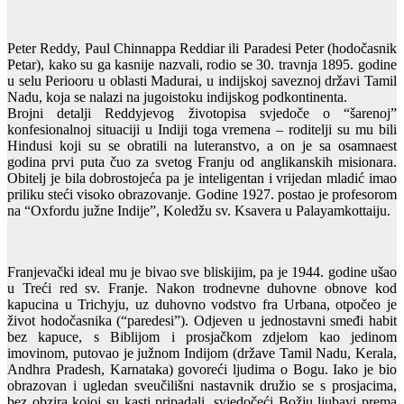
Peter Reddy, Paul Chinnappa Reddiar ili Paradesi Peter (hodočasnik
Petar), kako su ga kasnije nazvali, rodio se 30. travnja 1895. godine
u selu Periooru u oblasti Madurai, u indijskoj saveznoj državi Tamil
Nadu, koja se nalazi na jugoistoku indijskog podkontinenta.
Brojni detalji Reddyjevog životopisa svjedoče o “šarenoj”
konfesionalnoj situaciji u Indiji toga vremena – roditelji su mu bili
Hindusi koji su se obratili na luteranstvo, a on je sa osamnaest
godina prvi puta čuo za svetog Franju od anglikanskih misionara.
Obitelj je bila dobrostojeća pa je inteligentan i vrijedan mladić imao
priliku steći visoko obrazovanje. Godine 1927. postao je profesorom
na “Oxfordu južne Indije”, Koledžu sv. Ksavera u Palayamkottaiju.
Franjevački ideal mu je bivao sve bliskijim, pa je 1944. godine ušao
u Treći red sv. Franje. Nakon trodnevne duhovne obnove kod
kapucina u Trichyju, uz duhovno vodstvo fra Urbana, otpočeo je
život hodočasnika (“paredesi”). Odjeven u jednostavni smeđi habit
bez kapuce, s Biblijom i prosjačkom zdjelom kao jedinom
imovinom, putovao je južnom Indijom (države Tamil Nadu, Kerala,
Andhra Pradesh, Karnataka) govoreći ljudima o Bogu. Iako je bio
obrazovan i ugledan sveučilišni nastavnik družio se s prosjacima,
bez obzira kojoj su kasti pripadali, svjedočeći Božju ljubavi prema