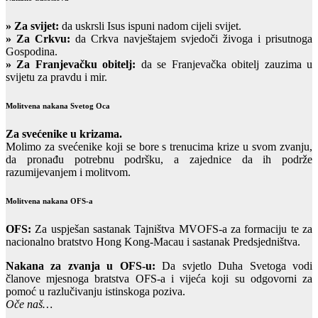
»
Za svijet:
da uskrsli Isus ispuni nadom cijeli svijet.
» Za Crkvu:
da Crkva navještajem svjedoči živoga i prisutnoga
Gospodina.
» Za Franjevačku obitelj:
da se Franjevačka obitelj zauzima u
svijetu za pravdu i mir.
Molitvena nakana Svetog Oca
Za svećenike u krizama.
Molimo za svećenike koji se bore s trenucima krize u svom zvanju,
da pronađu potrebnu podršku, a zajednice da ih podrže
razumijevanjem i molitvom.
Molitvena nakana OFS-a
OFS:
Za uspješan sastanak Tajništva MVOFS-a za formaciju te za
nacionalno bratstvo Hong Kong-Macau i sastanak Predsjedništva.
Nakana za zvanja u OFS-u:
Da svjetlo Duha Svetoga vodi
članove mjesnoga bratstva OFS-a i vijeća koji su odgovorni za
pomoć u razlučivanju istinskoga poziva.
Oče naš…