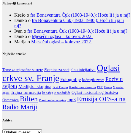
Najnoviji komentari
Krešo
o
fra Bonaventura Ćuk (1903-1940.): Hoću li i ja u raj?
Danko
o
fra Bonaventura Ćuk (1903-1940.): Hoću li i ja u
raj?
Ivan
o
fra Bonaventura Ćuk (1903-1940.): Hoću li i ja u raj?
Danko
o
Mjesečni oglasi – kolovoz 2022.
Marija
o
Mjesečni oglasi – kolovoz 2022.
Najčešće oznake
Oglasi
Teme za mjesečne susrete
Skupina za socijalnu inicijativu
crkve sv. Franje
Poziv u
Fotografije
Iz drugih izvora
svijetu
Medijska skupina
Brat Franjo
Karitativna skupina
PDF
Frama
Mjesečni
Trajna formacija
Oglasi nacionalnog bratstva
Iz našeg e-sandučića
oglasi
Bilten
Emisija OFS-a na
mp3
Osmrtnica
Planinarska skupina
Radio Mariji
Arhiva
Arhiva