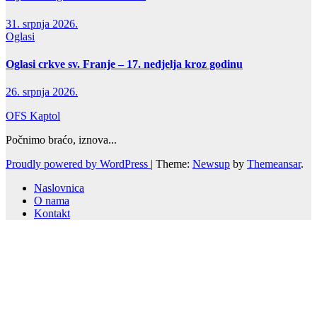
31. srpnja 2026.
Oglasi
Oglasi crkve sv. Franje – 17. nedjelja kroz godinu
26. srpnja 2026.
OFS Kaptol
Počnimo braćo, iznova...
Proudly powered by WordPress
|
Theme:
Newsup
by
Themeansar
.
Naslovnica
O nama
Kontakt