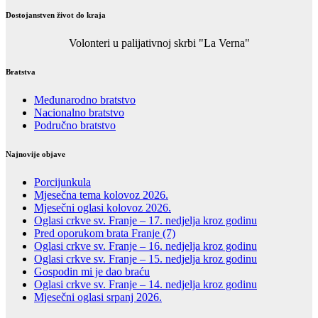
Dostojanstven život do kraja
Volonteri u palijativnoj skrbi "La Verna"
Bratstva
Međunarodno bratstvo
Nacionalno bratstvo
Područno bratstvo
Najnovije objave
Porcijunkula
Mjesečna tema kolovoz 2026.
Mjesečni oglasi kolovoz 2026.
Oglasi crkve sv. Franje – 17. nedjelja kroz godinu
Pred oporukom brata Franje (7)
Oglasi crkve sv. Franje – 16. nedjelja kroz godinu
Oglasi crkve sv. Franje – 15. nedjelja kroz godinu
Gospodin mi je dao braću
Oglasi crkve sv. Franje – 14. nedjelja kroz godinu
Mjesečni oglasi srpanj 2026.