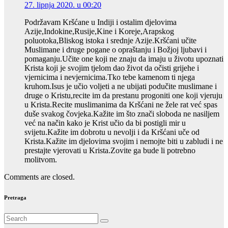
27. lipnja 2020. u 00:20
Podržavam Kršćane u Indiji i ostalim djelovima
Azije,Indokine,Rusije,Kine i Koreje,Arapskog
poluotoka,Bliskog istoka i srednje Azije.Kršćani učite
Muslimane i druge pogane o opraštanju i Božjoj ljubavi i
pomaganju.Učite one koji ne znaju da imaju u životu upoznati
Krista koji je svojim tjelom dao život da očisti grijehe i
vjernicima i nevjernicima.Tko tebe kamenom ti njega
kruhom.Isus je učio voljeti a ne ubijati podučite muslimane i
druge o Kristu,recite im da prestanu progoniti one koji vjeruju
u Krista.Recite muslimanima da Kršćani ne žele rat već spas
duše svakog čovjeka.Kažite im što znači sloboda ne nasiljem
već na način kako je Krist učio da bi postigli mir u
svijetu.Kažite im dobrotu u nevolji i da Kršćani uče od
Krista.Kažite im djelovima svojim i nemojte biti u zabludi i ne
prestajte vjerovati u Krista.Zovite ga bude li potrebno
molitvom.
Comments are closed.
Pretraga