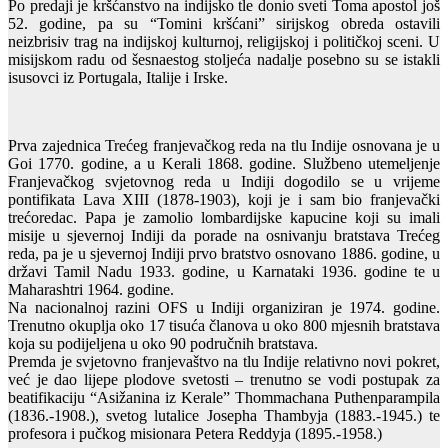
Po predaji je kršćanstvo na indijsko tle donio sveti Toma apostol još
52. godine, pa su “Tomini kršćani” sirijskog obreda ostavili
neizbrisiv trag na indijskoj kulturnoj, religijskoj i političkoj sceni. U
misijskom radu od šesnaestog stoljeća nadalje posebno su se istakli
isusovci iz Portugala, Italije i Irske.
Prva zajednica Trećeg franjevačkog reda na tlu Indije osnovana je u
Goi 1770. godine, a u Kerali 1868. godine. Službeno utemeljenje
Franjevačkog svjetovnog reda u Indiji dogodilo se u vrijeme
pontifikata Lava XIII (1878-1903), koji je i sam bio franjevački
trećoredac. Papa je zamolio lombardijske kapucine koji su imali
misije u sjevernoj Indiji da porade na osnivanju bratstava Trećeg
reda, pa je u sjevernoj Indiji prvo bratstvo osnovano 1886. godine, u
državi Tamil Nadu 1933. godine, u Karnataki 1936. godine te u
Maharashtri 1964. godine.
Na nacionalnoj razini OFS u Indiji organiziran je 1974. godine.
Trenutno okuplja oko 17 tisuća članova u oko 800 mjesnih bratstava
koja su podijeljena u oko 90 područnih bratstava.
Premda je svjetovno franjevaštvo na tlu Indije relativno novi pokret,
već je dao lijepe plodove svetosti – trenutno se vodi postupak za
beatifikaciju “Asižanina iz Kerale” Thommachana Puthenparampila
(1836.-1908.), svetog lutalice Josepha Thambyja (1883.-1945.) te
profesora i pučkog misionara Petera Reddyja (1895.-1958.)