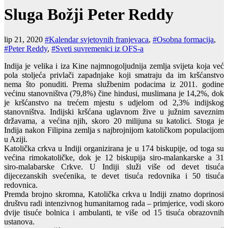
Sluga Božji Peter Reddy
lip 21, 2020
#Kalendar svjetovnih franjevaca
,
#Osobna formacija
,
#Peter Reddy
,
#Sveti suvremenici iz OFS-a
Indija je velika i iza Kine najmnogoljudnija zemlja svijeta koja već
pola stoljeća privlači zapadnjake koji smatraju da im kršćanstvo
nema što ponuditi. Prema službenim podacima iz 2011. godine
većinu stanovništva (79,8%) čine hindusi, muslimana je 14,2%, dok
je kršćanstvo na trećem mjestu s udjelom od 2,3% indijskog
stanovništva. Indijski kršćana uglavnom žive u južnim saveznim
državama, a većina njih, skoro 20 milijuna su katolici. Stoga je
Indija nakon Filipina zemlja s najbrojnijom katoličkom populacijom
u Aziji.
Katolička crkva u Indiji organizirana je u 174 biskupije, od toga su
većina rimokatoličke, dok je 12 biskupija siro-malankarske a 31
siro-malabarske Crkve. U Indiji služi više od devet tisuća
dijecezanskih svećenika, te devet tisuća redovnika i 50 tisuća
redovnica.
Premda brojno skromna, Katolička crkva u Indiji znatno doprinosi
društvu radi intenzivnog humanitarnog rada – primjerice, vodi skoro
dvije tisuće bolnica i ambulanti, te više od 15 tisuća obrazovnih
ustanova.