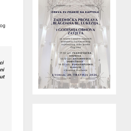
kog
ci
ni
ut