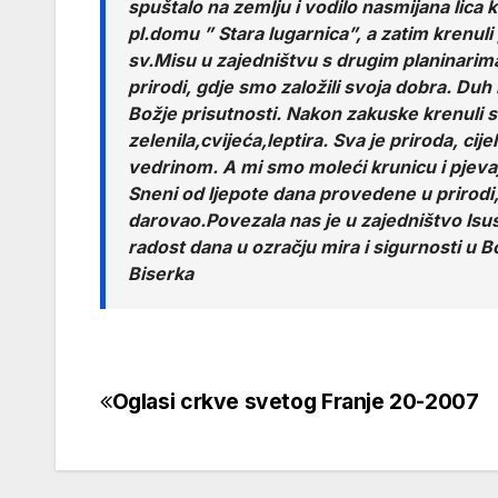
spuštalo na zemlju i vodilo nasmijana lica k
pl.domu ” Stara lugarnica”, a zatim krenuli 
sv.Misu u zajedništvu s drugim planinarim
prirodi, gdje smo založili svoja dobra. Duh B
Božje prisutnosti. Nakon zakuske krenuli 
zelenila,cvijeća,leptira. Sva je priroda, ci
vedrinom. A mi smo moleći krunicu i pjevaj
Sneni od ljepote dana provedene u prirodi
darovao.Povezala nas je u zajedništvo Isus
radost dana u ozračju mira i sigurnosti u B
Biserka
Oglasi crkve svetog Franje 20-2007
Navigacija
objava