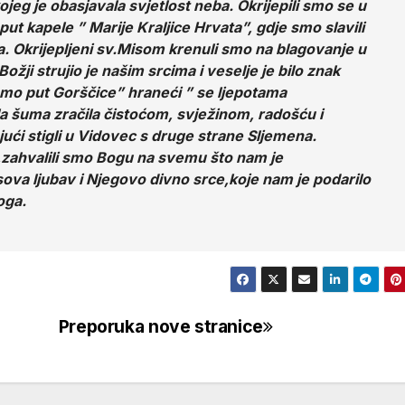
ojeg je obasjavala svjetlost neba. Okrijepili smo se u
put kapele ” Marije Kraljice Hrvata”, gdje smo slavili
a. Okrijepljeni sv.Misom krenuli smo na blagovanje u
ožji strujio je našim srcima i veselje je bilo znak
smo put Gorščice” hraneći ” se ljepotama
jela šuma zračila čistoćom, svježinom, radošću i
ući stigli u Vidovec s druge strane Sljemena.
,zahvalili smo Bogu na svemu što nam je
ova ljubav i Njegovo divno srce,koje nam je podarilo
oga.
Preporuka nove stranice