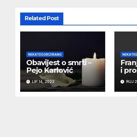
Related Post
NEKATEGORIZIRANO
NEKATEG
Obavijest o smrti –
Fran
Pejo Karlović
i pr
svet
LIP 14, 2022
RUJ 2
Fran