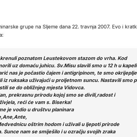
aninarske grupe na Sljeme dana 22. travnja 2007. Evo i krat
a:
a i krenuli poznatom Leustekovom
stazom do vrha. Kod
rili uz domaću juhicu. Sv.Misu slavili smo u 12 h u kapeli
ić nas je počastio čajem i antigripinom, te smo okrijeplje
li iz ruksaka uživajući u proljetnom suncu. Nastavili smo p
tili se do obližnjeg mjesta Vidovca.
, prekrasnu prirodu kojoj smo se divili,radost i
ivjela, reći će vam s. Biserka!
me je vodio u društvu planinara
e,Ane,Ante,
edvednicu oštrim hodom i uživali u ljepoti prirode
. Sunce nam se smiješilo i u ozračju svojih zraka