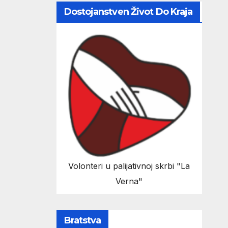
Dostojanstven Život Do Kraja
Volonteri u palijativnoj skrbi "La
Verna"
Bratstva