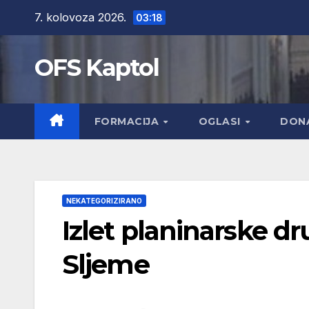
Skip
7. kolovoza 2026.
03:18
to
content
OFS Kaptol
FORMACIJA
OGLASI
DONA
NEKATEGORIZIRANO
Izlet planinarske dr
Sljeme