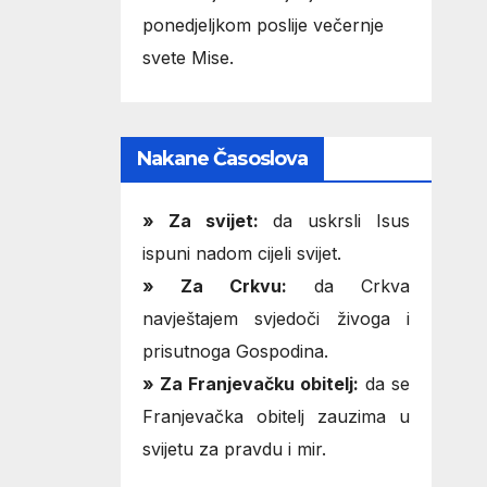
ponedjeljkom poslije večernje
svete Mise.
Nakane Časoslova
»
Za svijet:
da uskrsli Isus
ispuni nadom cijeli svijet.
» Za Crkvu:
da Crkva
navještajem svjedoči živoga i
prisutnoga Gospodina.
» Za Franjevačku obitelj:
da se
Franjevačka obitelj zauzima u
svijetu za pravdu i mir.