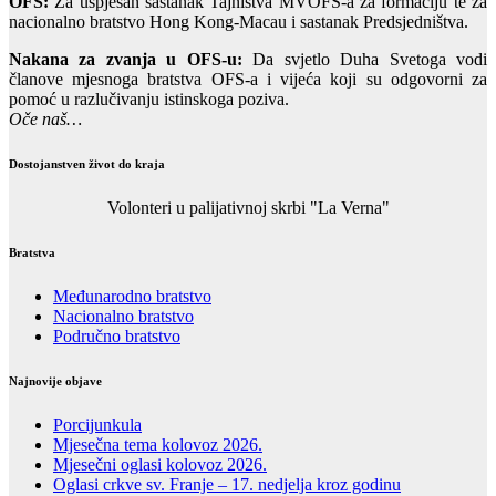
OFS:
Za uspješan sastanak Tajništva MVOFS-a za formaciju te za
nacionalno bratstvo Hong Kong-Macau i sastanak Predsjedništva.
Nakana za zvanja u OFS-u:
Da svjetlo Duha Svetoga vodi
članove mjesnoga bratstva OFS-a i vijeća koji su odgovorni za
pomoć u razlučivanju istinskoga poziva.
Oče naš…
Dostojanstven život do kraja
Volonteri u palijativnoj skrbi "La Verna"
Bratstva
Međunarodno bratstvo
Nacionalno bratstvo
Područno bratstvo
Najnovije objave
Porcijunkula
Mjesečna tema kolovoz 2026.
Mjesečni oglasi kolovoz 2026.
Oglasi crkve sv. Franje – 17. nedjelja kroz godinu