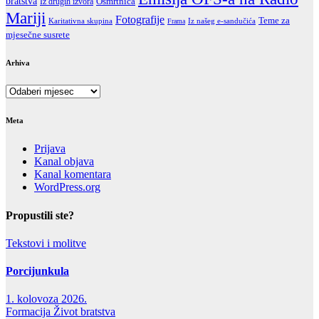
bratstva
Iz drugih izvora
Osmrtnica
Mariji
Fotografije
Teme za
Karitativna skupina
Iz našeg e-sandučića
Frama
mjesečne susrete
Arhiva
Arhiva
Meta
Prijava
Kanal objava
Kanal komentara
WordPress.org
Propustili ste?
Tekstovi i molitve
Porcijunkula
1. kolovoza 2026.
Formacija
Život bratstva