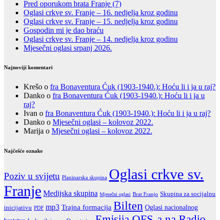
Pred oporukom brata Franje (7)
Oglasi crkve sv. Franje – 16. nedjelja kroz godinu
Oglasi crkve sv. Franje – 15. nedjelja kroz godinu
Gospodin mi je dao braću
Oglasi crkve sv. Franje – 14. nedjelja kroz godinu
Mjesečni oglasi srpanj 2026.
Najnoviji komentari
Krešo
o
fra Bonaventura Ćuk (1903-1940.): Hoću li i ja u raj?
Danko
o
fra Bonaventura Ćuk (1903-1940.): Hoću li i ja u
raj?
Ivan
o
fra Bonaventura Ćuk (1903-1940.): Hoću li i ja u raj?
Danko
o
Mjesečni oglasi – kolovoz 2022.
Marija
o
Mjesečni oglasi – kolovoz 2022.
Najčešće oznake
Oglasi crkve sv.
Poziv u svijetu
Planinarska skupina
Franje
Medijska skupina
Skupina za socijalnu
Brat Franjo
Mjesečni oglasi
Bilten
mp3
Trajna formacija
Oglasi nacionalnog
inicijativu
PDF
Emisija OFS-a na Radio