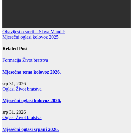
Navigacija
Obavijest o smrti – Slava Mandić
Mjesečni oglasi kolovoz 2025.
objava
Related Post
Formacija
Život bratstva
Mjesečna tema kolovoz 2026.
srp 31, 2026
Oglasi
Život bratstva
Mjesečni oglasi kolovoz 2026.
srp 31, 2026
Oglasi
Život bratstva
Mjesečni oglasi srpanj 2026.