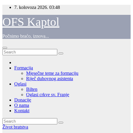
Skip
7. kolovoza 2026.
03:48
to
content
OFS Kaptol
Počnimo braćo, iznova...
Formacija
Mjesečne teme za formaciju
Riječ duhovnog asistenta
Oglasi
Bilten
Oglasi crkve sv. Franje
Donacije
O nama
Kontakt
Život bratstva