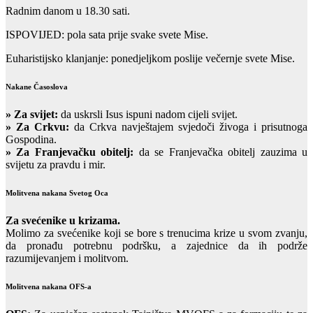
Radnim danom u 18.30 sati.
ISPOVIJED: pola sata prije svake svete Mise.
Euharistijsko klanjanje: ponedjeljkom poslije večernje svete Mise.
Nakane Časoslova
»
Za svijet:
da uskrsli Isus ispuni nadom cijeli svijet.
» Za Crkvu:
da Crkva navještajem svjedoči živoga i prisutnoga
Gospodina.
» Za Franjevačku obitelj:
da se Franjevačka obitelj zauzima u
svijetu za pravdu i mir.
Molitvena nakana Svetog Oca
Za svećenike u krizama.
Molimo za svećenike koji se bore s trenucima krize u svom zvanju,
da pronađu potrebnu podršku, a zajednice da ih podrže
razumijevanjem i molitvom.
Molitvena nakana OFS-a