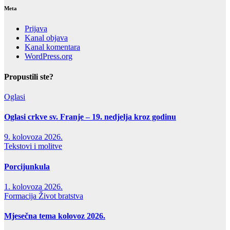
Meta
Prijava
Kanal objava
Kanal komentara
WordPress.org
Propustili ste?
Oglasi
Oglasi crkve sv. Franje – 19. nedjelja kroz godinu
9. kolovoza 2026.
Tekstovi i molitve
Porcijunkula
1. kolovoza 2026.
Formacija
Život bratstva
Mjesečna tema kolovoz 2026.