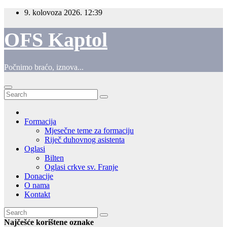
Skip
9. kolovoza 2026.
12:39
to
content
OFS Kaptol
Počnimo braćo, iznova...
Formacija
Mjesečne teme za formaciju
Riječ duhovnog asistenta
Oglasi
Bilten
Oglasi crkve sv. Franje
Donacije
O nama
Kontakt
Najčešće korištene oznake