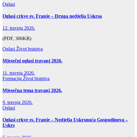
Oglasi
Oglasi crkve sv. Franje – Druga nedjelja Uskrsa
12. travnja 2026.
(PDF, 306KB)
Oglasi
Život bratstva
Mjesečni oglasi travanj 2026.
11. travnja 2026.
Formacija
Život bratstva
Mjesečna tema travanj 2026.
9. travnja 2026.
Oglasi
Oglasi crkve sv. Franje – Nedjelja Uskrsnuća Gospodinova –
Uskrs