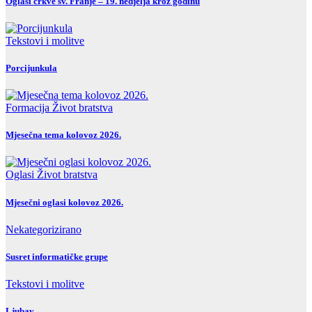
Oglasi crkve sv. Franje – 19. nedjelja kroz godinu
Tekstovi i molitve
Porcijunkula
Formacija
Život bratstva
Mjesečna tema kolovoz 2026.
Oglasi
Život bratstva
Mjesečni oglasi kolovoz 2026.
Nekategorizirano
Susret informatičke grupe
Tekstovi i molitve
Ljubav