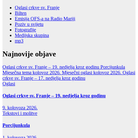
Oglasi crkve sv. Franje
Bilten
Emisija OFS-a na Radio Mariji
Poziv u svijetu
Fotografije
Medijska skupina
mp3
Najnovije objave
Oglasi crkve sv. Franje – 19. nedjelja kroz godinu
Porcijunkula
Mjesečna tema kolovoz 2026.
Mjesečni oglasi kolovoz 2026.
Oglasi
crkve sv. Franje – 17. nedjelja kroz godinu
Oglasi
Oglasi crkve sv. Franje – 19. nedjelja kroz godinu
9. kolovoza 2026.
Tekstovi i molitve
Porcijunkula
1. kolovoza 2026.