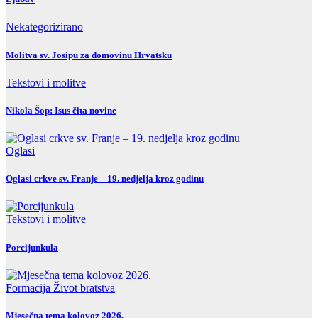
Nekategorizirano
Molitva sv. Josipu za domovinu Hrvatsku
Tekstovi i molitve
Nikola Šop: Isus čita novine
Oglasi
Oglasi crkve sv. Franje – 19. nedjelja kroz godinu
Tekstovi i molitve
Porcijunkula
Formacija
Život bratstva
Mjesečna tema kolovoz 2026.