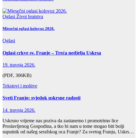
Oglasi
Život bratstva
Mjesečni oglasi kolovoz 2026.
Oglasi
Oglasi crkve sv. Franje – Treća nedjelja Uskrsa
19. travnja 2026.
(PDF, 306KB)
Tekstovi i molitve
Sveti Franjo: svjedok uskrsne radosti
14. travnja 2026.
Uskrsno vrijeme nas poziva da zastanemo i promotrimo lice
Proslavljenog Gospodina, a tko bi nam u tome mogao biti bolji
suputnik od našeg serafskog oca Franje? Za svetog Franju, Uskrs…