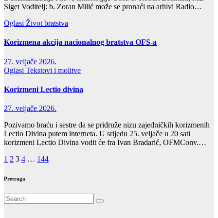
Siget Voditelj: b. Zoran Milić može se pronaći na arhivi Radio…
Oglasi
Život bratstva
Korizmena akcija nacionalnog bratstva OFS-a
27. veljače 2026.
Oglasi
Tekstovi i molitve
Korizmeni Lectio divina
27. veljače 2026.
Pozivamo braću i sestre da se pridruže nizu zajedničkih korizmenih
Lectio Divina putem interneta. U srijedu 25. veljače u 20 sati
korizmeni Lectio Divina vodit će fra Ivan Bradarić, OFMConv.…
Brojevi
1
2
3
4
…
144
stranica
Pretraga
objava