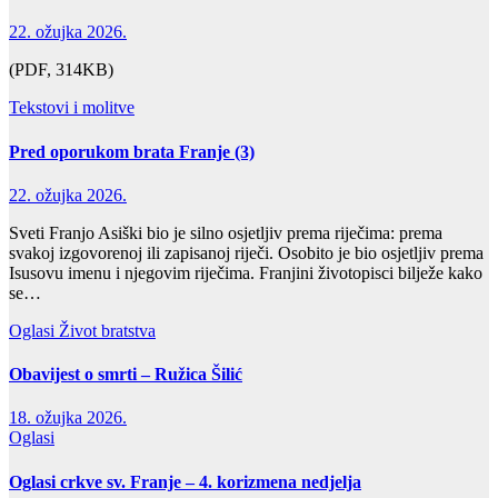
22. ožujka 2026.
(PDF, 314KB)
Tekstovi i molitve
Pred oporukom brata Franje (3)
22. ožujka 2026.
Sveti Franjo Asiški bio je silno osjetljiv prema riječima: prema
svakoj izgovorenoj ili zapisanoj riječi. Osobito je bio osjetljiv prema
Isusovu imenu i njegovim riječima. Franjini životopisci bilježe kako
se…
Oglasi
Život bratstva
Obavijest o smrti – Ružica Šilić
18. ožujka 2026.
Oglasi
Oglasi crkve sv. Franje – 4. korizmena nedjelja