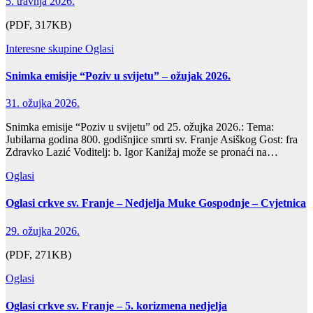
5. travnja 2026.
(PDF, 317KB)
Interesne skupine
Oglasi
Snimka emisije “Poziv u svijetu” – ožujak 2026.
31. ožujka 2026.
Snimka emisije “Poziv u svijetu” od 25. ožujka 2026.: Tema:
Jubilarna godina 800. godišnjice smrti sv. Franje Asiškog Gost: fra
Zdravko Lazić Voditelj: b. Igor Kanižaj može se pronaći na…
Oglasi
Oglasi crkve sv. Franje – Nedjelja Muke Gospodnje – Cvjetnica
29. ožujka 2026.
(PDF, 271KB)
Oglasi
Oglasi crkve sv. Franje – 5. korizmena nedjelja