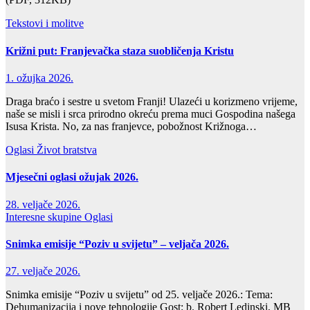
Tekstovi i molitve
Križni put: Franjevačka staza suobličenja Kristu
1. ožujka 2026.
Draga braćo i sestre u svetom Franji! Ulazeći u korizmeno vrijeme,
naše se misli i srca prirodno okreću prema muci Gospodina našega
Isusa Krista. No, za nas franjevce, pobožnost Križnoga…
Oglasi
Život bratstva
Mjesečni oglasi ožujak 2026.
28. veljače 2026.
Interesne skupine
Oglasi
Snimka emisije “Poziv u svijetu” – veljača 2026.
27. veljače 2026.
Snimka emisije “Poziv u svijetu” od 25. veljače 2026.: Tema:
Dehumanizacija i nove tehnologije Gost: b. Robert Ledinski, MB