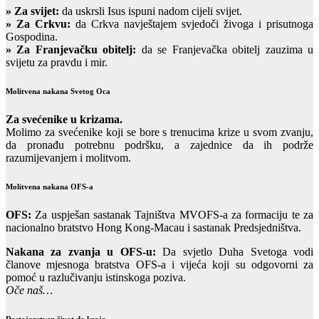
»
Za svijet:
da uskrsli Isus ispuni nadom cijeli svijet.
» Za Crkvu:
da Crkva navještajem svjedoči živoga i prisutnoga
Gospodina.
» Za Franjevačku obitelj:
da se Franjevačka obitelj zauzima u
svijetu za pravdu i mir.
Molitvena nakana Svetog Oca
Za svećenike u krizama.
Molimo za svećenike koji se bore s trenucima krize u svom zvanju,
da pronađu potrebnu podršku, a zajednice da ih podrže
razumijevanjem i molitvom.
Molitvena nakana OFS-a
OFS:
Za uspješan sastanak Tajništva MVOFS-a za formaciju te za
nacionalno bratstvo Hong Kong-Macau i sastanak Predsjedništva.
Nakana za zvanja u OFS-u:
Da svjetlo Duha Svetoga vodi
članove mjesnoga bratstva OFS-a i vijeća koji su odgovorni za
pomoć u razlučivanju istinskoga poziva.
Oče naš…
Dostojanstven život do kraja