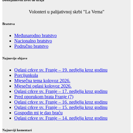
Volonteri u palijativnoj skrbi "La Verna"
Bratstva
Međunarodno bratstvo
Nacionalno bratstvo
Područno bratstvo
Najnovije objave
Oglasi crkve sv. Franje – 19. nedjelja kroz godinu
Porcijunkula
Mjesečna tema kolovoz 2026.
Mjesečni oglasi kolovoz 2026.
Oglasi crkve sv. Franje – 17. nedjelja kroz godinu
Pred oporukom brata Franje (7)
Oglasi crkve sv. Franje – 16. nedjelja kroz godinu
Oglasi crkve sv. Franje – 15. nedjelja kroz godinu
Gospodin mi je dao braću
Oglasi crkve sv. Franje – 14. nedjelja kroz godinu
Najnoviji komentari