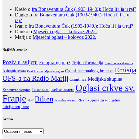
Krešo
o
fra Bonaventura Ćuk (1903-1940.): Hoću li i ja u raj?
Danko
o
fra Bonaventura Ćuk (1903-1940.): Hoću li i ja u
raj?
Ivan
o
fra Bonaventura Ćuk (1903-1940.): Hoću li i ja u raj?
Danko
o
Mjesečni oglasi – kolovoz 2022.
Marija
o
Mjesečni oglasi – kolovoz 2022.
Najčešće oznake
Poziv u svijetu
Fotografije
mp3
Trajna formacija
Planinarska skupina
Emisija
Oglasi nacionalnog bratstva
Iz drugih izvora
Brat Franjo
Mjesečni oglasi
OFS-a na Radio Mariji
Medijska skupina
Osmrtnica
Oglasi crkve sv.
Teme za mjesečne susrete
Karitativna skupina
Franje
Bilten
Skupina za socijalnu
PDF
Iz našeg e-sandučića
inicijativu
Frama
Arhiva
Arhiva