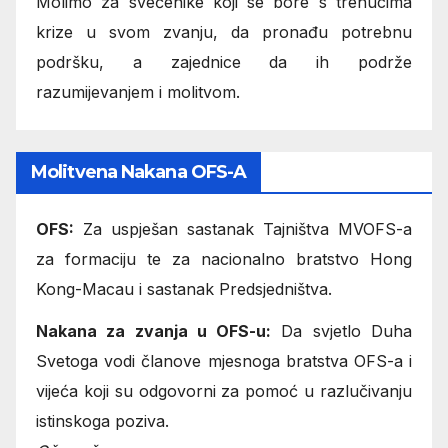
Molimo za svećenike koji se bore s trenucima
krize u svom zvanju, da pronađu potrebnu
podršku, a zajednice da ih podrže
razumijevanjem i molitvom.
Molitvena Nakana OFS-A
OFS:
Za uspješan sastanak Tajništva MVOFS-a
za formaciju te za nacionalno bratstvo Hong
Kong-Macau i sastanak Predsjedništva.
Nakana za zvanja u OFS-u:
Da svjetlo Duha
Svetoga vodi članove mjesnoga bratstva OFS-a i
vijeća koji su odgovorni za pomoć u razlučivanju
istinskoga poziva.