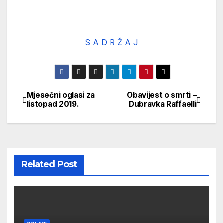
S A D R Ž A J
Mjesečni oglasi za
Obavijest o smrti –
Navigacija
listopad 2019.
Dubravka Raffaelli
objava
Related Post