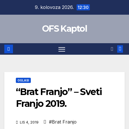
Skip
9. kolovoza 2026.
12:30
to
content
OFS Kaptol
OGLASI
“Brat Franjo” – Sveti
Franjo 2019.
#Brat Franjo
LIS 4, 2019