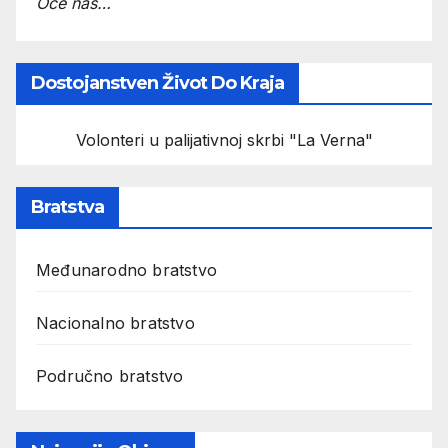
Oče naš…
Dostojanstven Život Do Kraja
Volonteri u palijativnoj skrbi "La Verna"
Bratstva
Međunarodno bratstvo
Nacionalno bratstvo
Područno bratstvo