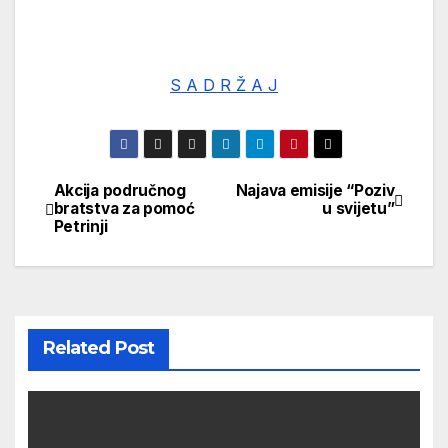
S A D R Ž A J
Akcija područnog
Najava emisije “Poziv
Navigacija
bratstva za pomoć
u svijetu”
Petrinji
objava
Related Post