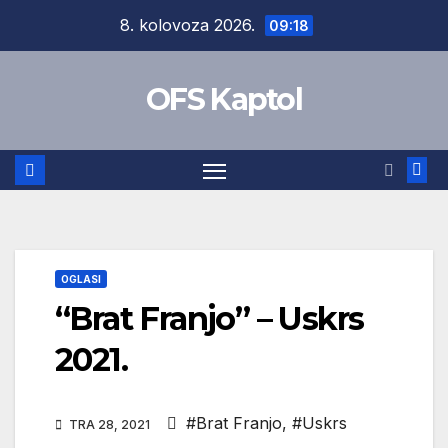
Skip
8. kolovoza 2026.
09:18
to
content
OFS Kaptol
OGLASI
“Brat Franjo” – Uskrs
2021.
#Brat Franjo
,
#Uskrs
TRA 28, 2021