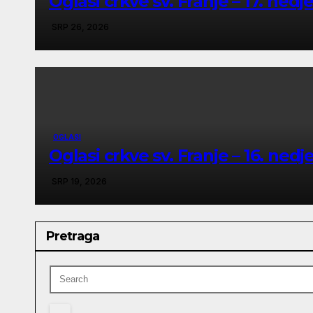
Oglasi crkve sv. Franje – 17. nedj
SRP 26, 2026
OGLASI
Oglasi crkve sv. Franje – 16. nedj
SRP 19, 2026
Pretraga