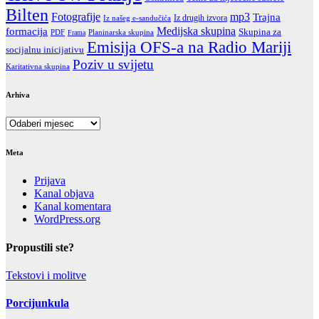
Bilten
Fotografije
mp3
Trajna
Iz drugih izvora
Iz našeg e-sandučića
formacija
Medijska skupina
Skupina za
PDF
Frama
Planinarska skupina
Emisija OFS-a na Radio Mariji
socijalnu inicijativu
Poziv u svijetu
Karitativna skupina
Arhiva
Arhiva
Meta
Prijava
Kanal objava
Kanal komentara
WordPress.org
Propustili ste?
Tekstovi i molitve
Porcijunkula