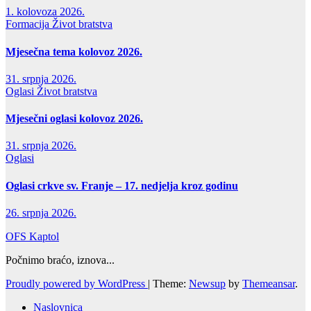
1. kolovoza 2026.
Formacija
Život bratstva
Mjesečna tema kolovoz 2026.
31. srpnja 2026.
Oglasi
Život bratstva
Mjesečni oglasi kolovoz 2026.
31. srpnja 2026.
Oglasi
Oglasi crkve sv. Franje – 17. nedjelja kroz godinu
26. srpnja 2026.
OFS Kaptol
Počnimo braćo, iznova...
Proudly powered by WordPress
|
Theme:
Newsup
by
Themeansar
.
Naslovnica