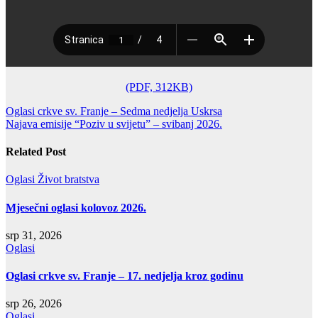
(PDF, 312KB)
Navigacija
Oglasi crkve sv. Franje – Sedma nedjelja Uskrsa
Najava emisije “Poziv u svijetu” – svibanj 2026.
objava
Related Post
Oglasi
Život bratstva
Mjesečni oglasi kolovoz 2026.
srp 31, 2026
Oglasi
Oglasi crkve sv. Franje – 17. nedjelja kroz godinu
srp 26, 2026
Oglasi