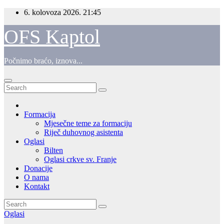
Skip
6. kolovoza 2026.
21:45
to
content
OFS Kaptol
Počnimo braćo, iznova...
Formacija
Mjesečne teme za formaciju
Riječ duhovnog asistenta
Oglasi
Bilten
Oglasi crkve sv. Franje
Donacije
O nama
Kontakt
Oglasi