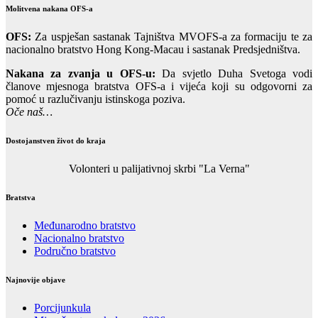
Molitvena nakana OFS-a
OFS:
Za uspješan sastanak Tajništva MVOFS-a za formaciju te za
nacionalno bratstvo Hong Kong-Macau i sastanak Predsjedništva.
Nakana za zvanja u OFS-u:
Da svjetlo Duha Svetoga vodi
članove mjesnoga bratstva OFS-a i vijeća koji su odgovorni za
pomoć u razlučivanju istinskoga poziva.
Oče naš…
Dostojanstven život do kraja
Volonteri u palijativnoj skrbi "La Verna"
Bratstva
Međunarodno bratstvo
Nacionalno bratstvo
Područno bratstvo
Najnovije objave
Porcijunkula