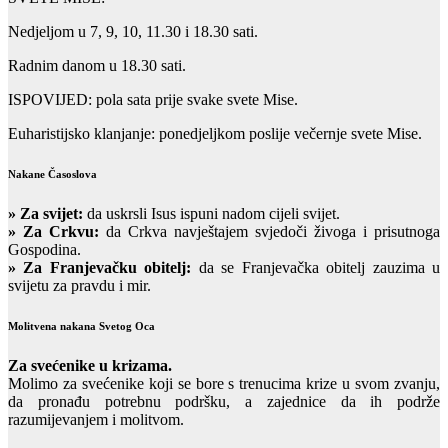
Nedjeljom u 7, 9, 10, 11.30 i 18.30 sati.
Radnim danom u 18.30 sati.
ISPOVIJED: pola sata prije svake svete Mise.
Euharistijsko klanjanje: ponedjeljkom poslije večernje svete Mise.
Nakane Časoslova
»
Za svijet:
da uskrsli Isus ispuni nadom cijeli svijet.
» Za Crkvu:
da Crkva navještajem svjedoči živoga i prisutnoga
Gospodina.
» Za Franjevačku obitelj:
da se Franjevačka obitelj zauzima u
svijetu za pravdu i mir.
Molitvena nakana Svetog Oca
Za svećenike u krizama.
Molimo za svećenike koji se bore s trenucima krize u svom zvanju,
da pronađu potrebnu podršku, a zajednice da ih podrže
razumijevanjem i molitvom.