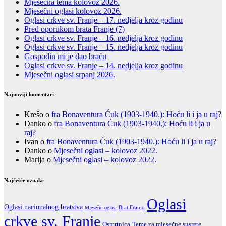
Mjesečna tema kolovoz 2026.
Mjesečni oglasi kolovoz 2026.
Oglasi crkve sv. Franje – 17. nedjelja kroz godinu
Pred oporukom brata Franje (7)
Oglasi crkve sv. Franje – 16. nedjelja kroz godinu
Oglasi crkve sv. Franje – 15. nedjelja kroz godinu
Gospodin mi je dao braću
Oglasi crkve sv. Franje – 14. nedjelja kroz godinu
Mjesečni oglasi srpanj 2026.
Najnoviji komentari
Krešo
o
fra Bonaventura Ćuk (1903-1940.): Hoću li i ja u raj?
Danko
o
fra Bonaventura Ćuk (1903-1940.): Hoću li i ja u
raj?
Ivan
o
fra Bonaventura Ćuk (1903-1940.): Hoću li i ja u raj?
Danko
o
Mjesečni oglasi – kolovoz 2022.
Marija
o
Mjesečni oglasi – kolovoz 2022.
Najčešće oznake
Oglasi
Oglasi nacionalnog bratstva
Brat Franjo
Mjesečni oglasi
crkve sv. Franje
Teme za mjesečne susrete
Osmrtnica