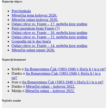
Najnovije objave
Porcijunkula
Mjesečna tema kolovoz 2026.
Mjesečni oglasi kolovoz 2026.
Oglasi crkve sv. Franje – 17. nedjelja kroz godinu
Pred oporukom brata Franje (7)
Oglasi crkve sv. Franje – 16. nedjelja kroz godinu
Oglasi crkve sv. Franje – 15. nedjelja kroz godinu
Gospodin mi je dao braću
Oglasi crkve sv. Franje – 14. nedjelja kroz godinu
Mjesečni oglasi srpanj 2026.
Najnoviji komentari
Krešo
o
fra Bonaventura Ćuk (1903-1940.): Hoću li i ja u raj?
Danko
o
fra Bonaventura Ćuk (1903-1940.): Hoću li i ja u
raj?
Ivan
o
fra Bonaventura Ćuk (1903-1940.): Hoću li i ja u raj?
Danko
o
Mjesečni oglasi – kolovoz 2022.
Marija
o
Mjesečni oglasi – kolovoz 2022.
Najčešće oznake