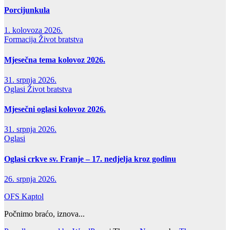
Porcijunkula
1. kolovoza 2026.
Formacija
Život bratstva
Mjesečna tema kolovoz 2026.
31. srpnja 2026.
Oglasi
Život bratstva
Mjesečni oglasi kolovoz 2026.
31. srpnja 2026.
Oglasi
Oglasi crkve sv. Franje – 17. nedjelja kroz godinu
26. srpnja 2026.
OFS Kaptol
Počnimo braćo, iznova...