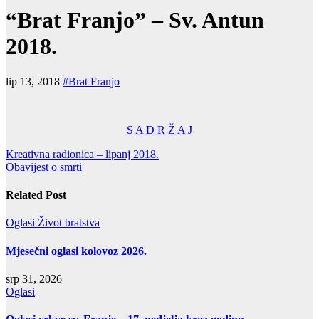
“Brat Franjo” – Sv. Antun
2018.
lip 13, 2018
#Brat Franjo
S A D R Ž A J
Navigacija
Kreativna radionica – lipanj 2018.
Obavijest o smrti
objava
Related Post
Oglasi
Život bratstva
Mjesečni oglasi kolovoz 2026.
srp 31, 2026
Oglasi