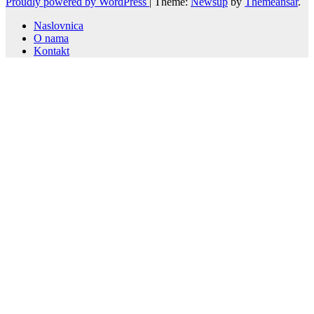
Proudly powered by WordPress
|
Theme:
Newsup
by
Themeansar
.
Naslovnica
O nama
Kontakt