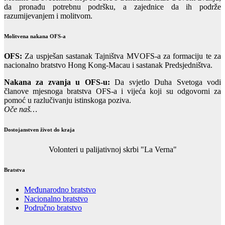
da pronađu potrebnu podršku, a zajednice da ih podrže
razumijevanjem i molitvom.
Molitvena nakana OFS-a
OFS:
Za uspješan sastanak Tajništva MVOFS-a za formaciju te za
nacionalno bratstvo Hong Kong-Macau i sastanak Predsjedništva.
Nakana za zvanja u OFS-u:
Da svjetlo Duha Svetoga vodi
članove mjesnoga bratstva OFS-a i vijeća koji su odgovorni za
pomoć u razlučivanju istinskoga poziva.
Oče naš…
Dostojanstven život do kraja
Volonteri u palijativnoj skrbi "La Verna"
Bratstva
Međunarodno bratstvo
Nacionalno bratstvo
Područno bratstvo