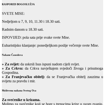
RASPORED BOGOSLUŽJA
SVETE MISE:
Nedjeljom u 7, 9, 10, 11.30 i 18.30 sati.
Radnim danom u 18.30 sati.
ISPOVIJED: pola sata prije svake svete Mise.
Euharistijsko klanjanje: ponedjeljkom poslije večernje svete Mise.
Nakane Časoslova
»
Za svijet:
da uskrsli Isus ispuni nadom cijeli svijet.
» Za Crkvu:
da Crkva navještajem svjedoči živoga i prisutnoga
Gospodina.
» Za Franjevačku obitelj:
da se Franjevačka obitelj zauzima u
svijetu za pravdu i mir.
Molitvena nakana Svetog Oca
Za svećenike u krizama.
Molimo za svećenike koji se bore s trenucima krize u svom zvanju,