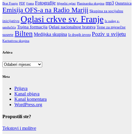
Fotografije
mp3
Osmrtnica
Brat Franjo
PDF
Frama
Mjesečni oglasi
Planinarska skupina
Emisija OFS-a na Radio Mariji
Skupina za socijalnu
Oglasi crkve sv. Franje
inicijativu
Iz našeg e-
Trajna formacija
Oglasi nacionalnog bratstva
Teme za mjesečne
sandučića
Bilten
Poziv u svijetu
Medijska skupina
susrete
Iz drugih izvora
Karitativna skupina
Arhiva
Arhiva
Meta
Prijava
Kanal objava
Kanal komentara
WordPress.org
Propustili ste?
Tekstovi i molitve