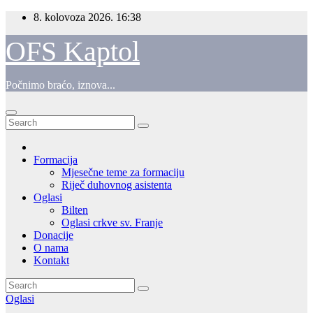
Skip
8. kolovoza 2026.
16:38
to
content
OFS Kaptol
Počnimo braćo, iznova...
Formacija
Mjesečne teme za formaciju
Riječ duhovnog asistenta
Oglasi
Bilten
Oglasi crkve sv. Franje
Donacije
O nama
Kontakt
Oglasi