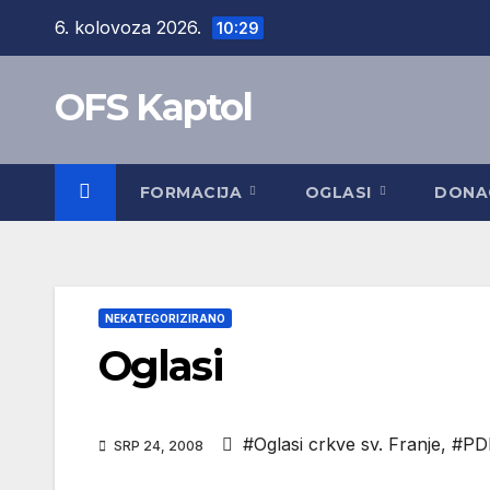
Skip
6. kolovoza 2026.
10:29
to
content
OFS Kaptol
FORMACIJA
OGLASI
DONA
NEKATEGORIZIRANO
Oglasi
#Oglasi crkve sv. Franje
,
#PD
SRP 24, 2008