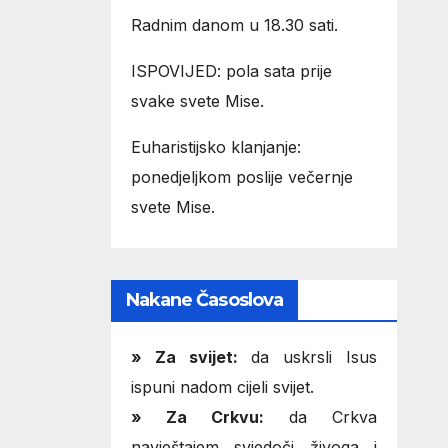
Radnim danom u 18.30 sati.
ISPOVIJED: pola sata prije
svake svete Mise.
Euharistijsko klanjanje:
ponedjeljkom poslije večernje
svete Mise.
Nakane Časoslova
»
Za svijet:
da uskrsli Isus
ispuni nadom cijeli svijet.
» Za Crkvu:
da Crkva
navještajem svjedoči živoga i