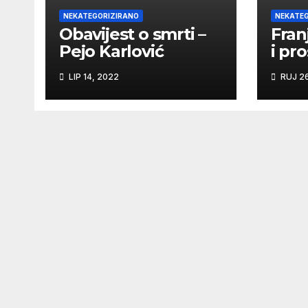
NEKATEGORIZIRANO
NEKATEG
Obavijest o smrti –
Fran
Pejo Karlović
i pr
svet
LIP 14, 2022
RUJ 26
Fran