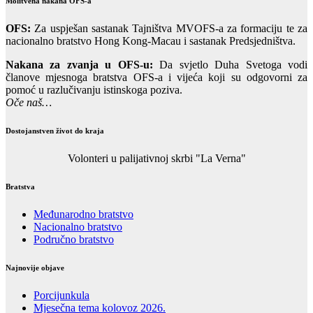
Molitvena nakana OFS-a
OFS:
Za uspješan sastanak Tajništva MVOFS-a za formaciju te za
nacionalno bratstvo Hong Kong-Macau i sastanak Predsjedništva.
Nakana za zvanja u OFS-u:
Da svjetlo Duha Svetoga vodi
članove mjesnoga bratstva OFS-a i vijeća koji su odgovorni za
pomoć u razlučivanju istinskoga poziva.
Oče naš…
Dostojanstven život do kraja
Volonteri u palijativnoj skrbi "La Verna"
Bratstva
Međunarodno bratstvo
Nacionalno bratstvo
Područno bratstvo
Najnovije objave
Porcijunkula
Mjesečna tema kolovoz 2026.