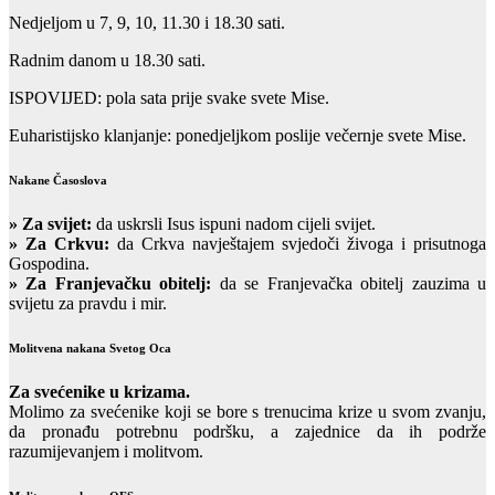
Nedjeljom u 7, 9, 10, 11.30 i 18.30 sati.
Radnim danom u 18.30 sati.
ISPOVIJED: pola sata prije svake svete Mise.
Euharistijsko klanjanje: ponedjeljkom poslije večernje svete Mise.
Nakane Časoslova
»
Za svijet:
da uskrsli Isus ispuni nadom cijeli svijet.
» Za Crkvu:
da Crkva navještajem svjedoči živoga i prisutnoga
Gospodina.
» Za Franjevačku obitelj:
da se Franjevačka obitelj zauzima u
svijetu za pravdu i mir.
Molitvena nakana Svetog Oca
Za svećenike u krizama.
Molimo za svećenike koji se bore s trenucima krize u svom zvanju,
da pronađu potrebnu podršku, a zajednice da ih podrže
razumijevanjem i molitvom.