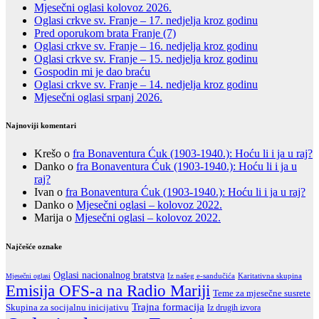
Mjesečni oglasi kolovoz 2026.
Oglasi crkve sv. Franje – 17. nedjelja kroz godinu
Pred oporukom brata Franje (7)
Oglasi crkve sv. Franje – 16. nedjelja kroz godinu
Oglasi crkve sv. Franje – 15. nedjelja kroz godinu
Gospodin mi je dao braću
Oglasi crkve sv. Franje – 14. nedjelja kroz godinu
Mjesečni oglasi srpanj 2026.
Najnoviji komentari
Krešo
o
fra Bonaventura Ćuk (1903-1940.): Hoću li i ja u raj?
Danko
o
fra Bonaventura Ćuk (1903-1940.): Hoću li i ja u
raj?
Ivan
o
fra Bonaventura Ćuk (1903-1940.): Hoću li i ja u raj?
Danko
o
Mjesečni oglasi – kolovoz 2022.
Marija
o
Mjesečni oglasi – kolovoz 2022.
Najčešće oznake
Oglasi nacionalnog bratstva
Iz našeg e-sandučića
Karitativna skupina
Mjesečni oglasi
Emisija OFS-a na Radio Mariji
Teme za mjesečne susrete
Trajna formacija
Skupina za socijalnu inicijativu
Iz drugih izvora