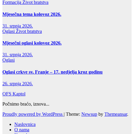
Formacija
Život bratstva
Mjesečna tema kolovoz 2026.
31. srpnja 2026.
Oglasi
Život bratstva
Mjesečni oglasi kolovoz 2026.
31. srpnja 2026.
Oglasi
Oglasi crkve sv. Franje – 17. nedjelja kroz godinu
26. srpnja 2026.
OFS Kaptol
Počnimo braćo, iznova...
Proudly powered by WordPress
|
Theme:
Newsup
by
Themeansar
.
Naslovnica
O nama