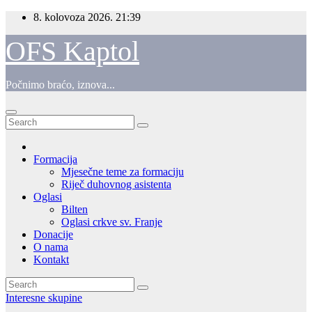
Skip
8. kolovoza 2026.
21:39
to
content
OFS Kaptol
Počnimo braćo, iznova...
Formacija
Mjesečne teme za formaciju
Riječ duhovnog asistenta
Oglasi
Bilten
Oglasi crkve sv. Franje
Donacije
O nama
Kontakt
Interesne skupine