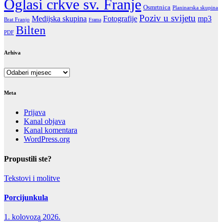
Oglasi crkve sv. Franje
Osmrtnica
Planinarska skupina
Poziv u svijetu
Fotografije
Medijska skupina
mp3
Brat Franjo
Frama
Bilten
PDF
Arhiva
Arhiva
Meta
Prijava
Kanal objava
Kanal komentara
WordPress.org
Propustili ste?
Tekstovi i molitve
Porcijunkula
1. kolovoza 2026.