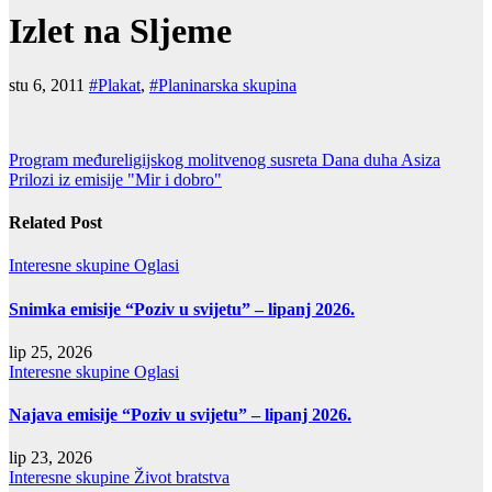
Izlet na Sljeme
stu 6, 2011
#Plakat
,
#Planinarska skupina
Navigacija
Program međureligijskog molitvenog susreta Dana duha Asiza
Prilozi iz emisije "Mir i dobro"
objava
Related Post
Interesne skupine
Oglasi
Snimka emisije “Poziv u svijetu” – lipanj 2026.
lip 25, 2026
Interesne skupine
Oglasi
Najava emisije “Poziv u svijetu” – lipanj 2026.
lip 23, 2026
Interesne skupine
Život bratstva