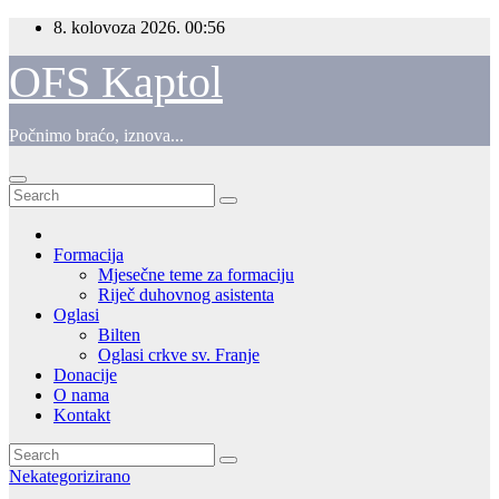
Skip
8. kolovoza 2026.
00:56
to
content
OFS Kaptol
Počnimo braćo, iznova...
Formacija
Mjesečne teme za formaciju
Riječ duhovnog asistenta
Oglasi
Bilten
Oglasi crkve sv. Franje
Donacije
O nama
Kontakt
Nekategorizirano