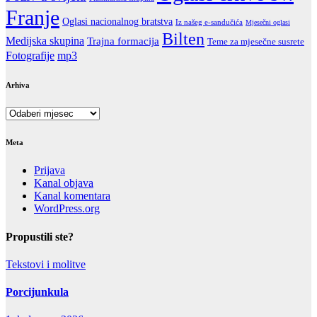
Franje
Oglasi nacionalnog bratstva
Iz našeg e-sandučića
Mjesečni oglasi
Bilten
Medijska skupina
Trajna formacija
Teme za mjesečne susrete
Fotografije
mp3
Arhiva
Arhiva
Meta
Prijava
Kanal objava
Kanal komentara
WordPress.org
Propustili ste?
Tekstovi i molitve
Porcijunkula