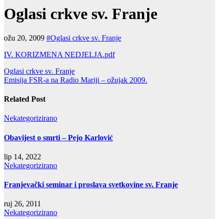
Oglasi crkve sv. Franje
ožu 20, 2009
#Oglasi crkve sv. Franje
IV. KORIZMENA NEDJELJA.pdf
Navigacija
Oglasi crkve sv. Franje
Emisija FSR-a na Radio Mariji – ožujak 2009.
objava
Related Post
Nekategorizirano
Obavijest o smrti – Pejo Karlović
lip 14, 2022
Nekategorizirano
Franjevački seminar i proslava svetkovine sv. Franje
ruj 26, 2011
Nekategorizirano