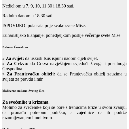
Nedjeljom u 7, 9, 10, 11.30 i 18.30 sati.
Radnim danom u 18.30 sati.
ISPOVIJED: pola sata prije svake svete Mise.
Euharistijsko klanjanje: ponedjeljkom poslije večernje svete Mise.
Nakane Časoslova
»
Za svijet:
da uskrsli Isus ispuni nadom cijeli svijet.
» Za Crkvu:
da Crkva navještajem svjedoči živoga i prisutnoga
Gospodina.
» Za Franjevačku obitelj:
da se Franjevačka obitelj zauzima u
svijetu za pravdu i mir.
Molitvena nakana Svetog Oca
Za svećenike u krizama.
Molimo za svećenike koji se bore s trenucima krize u svom zvanju,
da pronađu potrebnu podršku, a zajednice da ih podrže
razumijevanjem i molitvom.