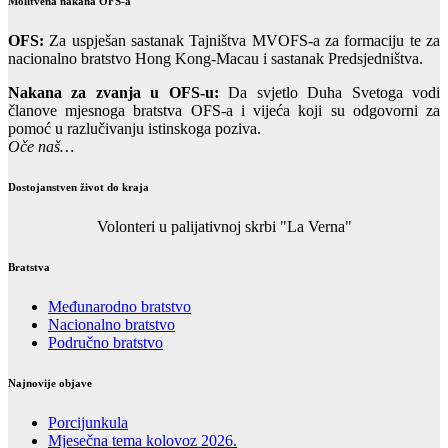
Molitvena nakana OFS-a
OFS:
Za uspješan sastanak Tajništva MVOFS-a za formaciju te za
nacionalno bratstvo Hong Kong-Macau i sastanak Predsjedništva.
Nakana za zvanja u OFS-u:
Da svjetlo Duha Svetoga vodi
članove mjesnoga bratstva OFS-a i vijeća koji su odgovorni za
pomoć u razlučivanju istinskoga poziva.
Oče naš…
Dostojanstven život do kraja
Volonteri u palijativnoj skrbi "La Verna"
Bratstva
Međunarodno bratstvo
Nacionalno bratstvo
Područno bratstvo
Najnovije objave
Porcijunkula
Mjesečna tema kolovoz 2026.