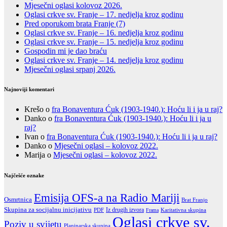
Mjesečni oglasi kolovoz 2026.
Oglasi crkve sv. Franje – 17. nedjelja kroz godinu
Pred oporukom brata Franje (7)
Oglasi crkve sv. Franje – 16. nedjelja kroz godinu
Oglasi crkve sv. Franje – 15. nedjelja kroz godinu
Gospodin mi je dao braću
Oglasi crkve sv. Franje – 14. nedjelja kroz godinu
Mjesečni oglasi srpanj 2026.
Najnoviji komentari
Krešo
o
fra Bonaventura Ćuk (1903-1940.): Hoću li i ja u raj?
Danko
o
fra Bonaventura Ćuk (1903-1940.): Hoću li i ja u
raj?
Ivan
o
fra Bonaventura Ćuk (1903-1940.): Hoću li i ja u raj?
Danko
o
Mjesečni oglasi – kolovoz 2022.
Marija
o
Mjesečni oglasi – kolovoz 2022.
Najčešće oznake
Emisija OFS-a na Radio Mariji
Osmrtnica
Brat Franjo
Skupina za socijalnu inicijativu
Iz drugih izvora
PDF
Karitativna skupina
Frama
Oglasi crkve sv.
Poziv u svijetu
Planinarska skupina