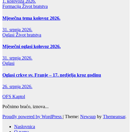
1. kolovoza 2026.
Formacija
Život bratstva
Mjesečna tema kolovoz 2026.
31. srpnja 2026.
Oglasi
Život bratstva
Mjesečni oglasi kolovoz 2026.
31. srpnja 2026.
Oglasi
Oglasi crkve sv. Franje – 17. nedjelja kroz godinu
26. srpnja 2026.
OFS Kaptol
Počnimo braćo, iznova...
Proudly powered by WordPress
|
Theme:
Newsup
by
Themeansar
.
Naslovnica
O nama