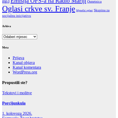
Emisija OFS-a na Radio Mariji
mp3
Osmrtnica
Oglasi crkve sv. Franje
Skupina za
Mjesečni oglasi
socijalnu inicijativu
Arhiva
Arhiva
Meta
Prijava
Kanal objava
Kanal komentara
WordPress.org
Propustili ste?
Tekstovi i molitve
Porcijunkula
1. kolovoza 2026.