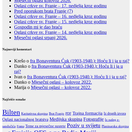
Mjesečni oglasi kolovoz 2026.
Oglasi crkve sv. Franje – 17. nedjelja kroz godinu
Pred oporukom brata Franje (7)
Oglasi crkve sv. Franje – 16. nedjelja kroz godinu
Oglasi crkve sv. Franje – 15. nedjelja kroz godinu
Gospodin mi je dao braću
Oglasi crkve sv. Franje – 14. nedjelja kroz godinu
Mjesečni oglasi srpanj 2026.
Najnoviji komentari
Krešo
o
fra Bonaventura Ćuk (1903-1940.): Hoću li i ja u raj?
Danko
o
fra Bonaventura Ćuk (1903-1940.): Hoću li i ja u
raj?
Ivan
o
fra Bonaventura Ćuk (1903-1940.): Hoću li i ja u raj?
Danko
o
Mjesečni oglasi – kolovoz 2022.
Marija
o
Mjesečni oglasi – kolovoz 2022.
Najčešće oznake
Bilten
Trajna formacija
Iz drugih izvora
Karitativna skupina
Brat Franjo
PDF
Fotografije
Medijska skupina
Oglasi nacionalnog bratstva
Iz našeg e-
Poziv u svijetu
Teme za mjesečne susrete
sandučića
Frama
Planinarska skupina