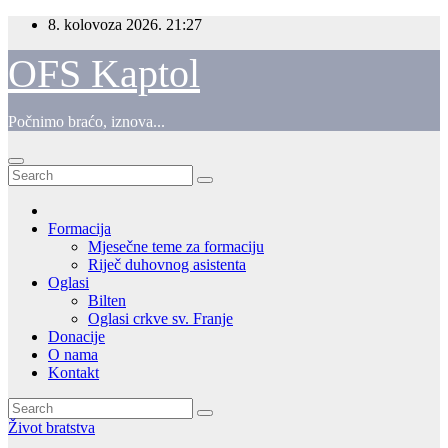
Skip
8. kolovoza 2026.
21:27
to
content
OFS Kaptol
Počnimo braćo, iznova...
Formacija
Mjesečne teme za formaciju
Riječ duhovnog asistenta
Oglasi
Bilten
Oglasi crkve sv. Franje
Donacije
O nama
Kontakt
Život bratstva