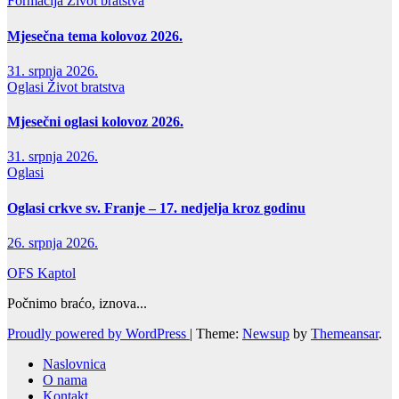
Formacija
Život bratstva
Mjesečna tema kolovoz 2026.
31. srpnja 2026.
Oglasi
Život bratstva
Mjesečni oglasi kolovoz 2026.
31. srpnja 2026.
Oglasi
Oglasi crkve sv. Franje – 17. nedjelja kroz godinu
26. srpnja 2026.
OFS Kaptol
Počnimo braćo, iznova...
Proudly powered by WordPress
|
Theme:
Newsup
by
Themeansar
.
Naslovnica
O nama
Kontakt