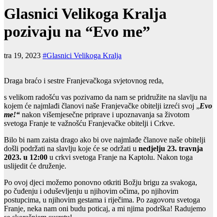
Glasnici Velikoga Kralja
pozivaju na “Evo me”
tra 19, 2023
#Glasnici Velikoga Kralja
Draga braćo i sestre Franjevačkoga svjetovnog reda,
s velikom radošću vas pozivamo da nam se pridružite na slavlju na
kojem će najmlađi članovi naše Franjevačke obitelji izreći svoj „
Evo
me!“
nakon višemjesečne priprave i upoznavanja sa životom
svetoga Franje te važnošću Franjevačke obitelji i Crkve.
Bilo bi nam zaista drago ako bi ove najmlađe članove naše obitelji
došli podržati na slavlju koje će se održati u
nedjelju 23. travnja
2023. u 12:00
u crkvi svetoga Franje na Kaptolu. Nakon toga
uslijedit će druženje.
Po ovoj djeci možemo ponovno otkriti Božju brigu za svakoga,
po čuđenju i oduševljenju u njihovim očima, po njihovim
postupcima, u njihovim gestama i riječima. Po zagovoru svetoga
Franje, neka nam oni budu poticaj, a mi njima podrška! Radujemo