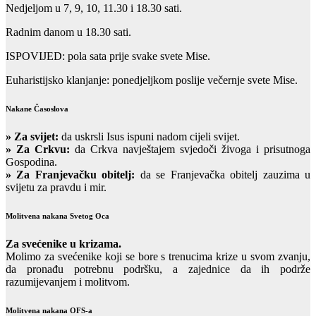
Nedjeljom u 7, 9, 10, 11.30 i 18.30 sati.
Radnim danom u 18.30 sati.
ISPOVIJED: pola sata prije svake svete Mise.
Euharistijsko klanjanje: ponedjeljkom poslije večernje svete Mise.
Nakane Časoslova
»
Za svijet:
da uskrsli Isus ispuni nadom cijeli svijet.
» Za Crkvu:
da Crkva navještajem svjedoči živoga i prisutnoga
Gospodina.
» Za Franjevačku obitelj:
da se Franjevačka obitelj zauzima u
svijetu za pravdu i mir.
Molitvena nakana Svetog Oca
Za svećenike u krizama.
Molimo za svećenike koji se bore s trenucima krize u svom zvanju,
da pronađu potrebnu podršku, a zajednice da ih podrže
razumijevanjem i molitvom.
Molitvena nakana OFS-a