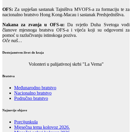
OFS:
Za uspješan sastanak Tajništva MVOFS-a za formaciju te za
nacionalno bratstvo Hong Kong-Macau i sastanak Predsjedništva.
Nakana za zvanja u OFS-u:
Da svjetlo Duha Svetoga vodi
članove mjesnoga bratstva OFS-a i vijeća koji su odgovorni za
pomoć u razlučivanju istinskoga poziva.
Oče naš…
Dostojanstven život do kraja
Volonteri u palijativnoj skrbi "La Verna"
Bratstva
Međunarodno bratstvo
Nacionalno bratstvo
Područno bratstvo
Najnovije objave
Porcijunkula
Mjesečna tema kolovoz 2026.