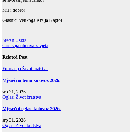
se skorašnjem susretu!
Mir i dobro!
Glasnici Velikoga Kralja Kaptol
Navigacija
Sretan Uskrs
Godišnja obnova zavjeta
objava
Related Post
Formacija
Život bratstva
Mjesečna tema kolovoz 2026.
srp 31, 2026
Oglasi
Život bratstva
Mjesečni oglasi kolovoz 2026.
srp 31, 2026
Oglasi
Život bratstva