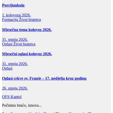
Porcijunkula
1. kolovoza 2026.
Formacija
Život bratstva
Mjesečna tema kolovoz 2026.
31. srpnja 2026.
Oglasi
Život bratstva
Mjesečni oglasi kolovoz 2026.
31. srpnja 2026.
Oglasi
Oglasi crkve sv. Franje – 17. nedjelja kroz godinu
26. srpnja 2026.
OFS Kaptol
Počnimo braćo, iznova...