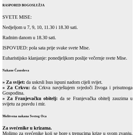
RASPORED BOGOSLUŽJA
SVETE MISE:
Nedjeljom u 7, 9, 10, 11.30 i 18.30 sati.
Radnim danom u 18.30 sati.
ISPOVIJED: pola sata prije svake svete Mise.
Euharistijsko klanjanje: ponedjeljkom poslije večernje svete Mise.
Nakane Časoslova
»
Za svijet:
da uskrsli Isus ispuni nadom cijeli svijet.
» Za Crkvu:
da Crkva navještajem svjedoči živoga i prisutnoga
Gospodina.
» Za Franjevačku obitelj:
da se Franjevačka obitelj zauzima u
svijetu za pravdu i mir.
Molitvena nakana Svetog Oca
Za svećenike u krizama.
Molimo za svećenike koji se bore s trenucima krize u svom zvanju,