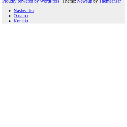
Proudly powered by WordPress
|
Theme:
Newsup
by
Themeansar
.
Naslovnica
O nama
Kontakt