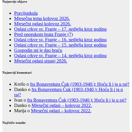
Najnovije objave
Porcijunkula
Mjesečna tema kolovoz 2026.
Mjesečni oglasi kolovoz 2026.
Oglasi crkve sv. Franje – 17. nedjelja kroz godinu
Pred oporukom brata Franje (7)
Oglasi crkve sv. Franje – 16. nedjelja kroz godinu
Oglasi crkve sv. Franje – 15. nedjelja kroz godinu
Gospodin mi je dao braću
Oglasi crkve sv. Franje – 14. nedjelja kroz godinu
Mjesečni oglasi srpanj 2026.
Najnoviji komentari
Krešo
o
fra Bonaventura Ćuk (1903-1940.): Hoću li i ja u raj?
Danko
o
fra Bonaventura Ćuk (1903-1940.): Hoću li i ja u
raj?
Ivan
o
fra Bonaventura Ćuk (1903-1940.): Hoću li i ja u raj?
Danko
o
Mjesečni oglasi – kolovoz 2022.
Marija
o
Mjesečni oglasi – kolovoz 2022.
Najčešće oznake