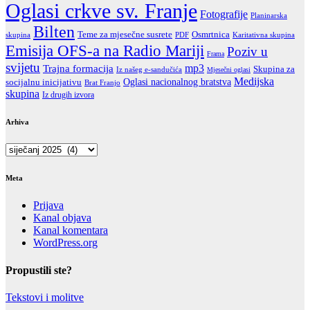
Oglasi crkve sv. Franje
Fotografije
Planinarska
Bilten
Teme za mjesečne susrete
Osmrtnica
PDF
Karitativna skupina
skupina
Emisija OFS-a na Radio Mariji
Poziv u
Frama
svijetu
Trajna formacija
mp3
Skupina za
Iz našeg e-sandučića
Mjesečni oglasi
Medijska
Oglasi nacionalnog bratstva
socijalnu inicijativu
Brat Franjo
skupina
Iz drugih izvora
Arhiva
Arhiva
Meta
Prijava
Kanal objava
Kanal komentara
WordPress.org
Propustili ste?
Tekstovi i molitve