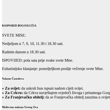
RASPORED BOGOSLUŽJA
SVETE MISE:
Nedjeljom u 7, 9, 10, 11.30 i 18.30 sati.
Radnim danom u 18.30 sati.
ISPOVIJED: pola sata prije svake svete Mise.
Euharistijsko klanjanje: ponedjeljkom poslije večernje svete Mise.
Nakane Časoslova
»
Za svijet:
da uskrsli Isus ispuni nadom cijeli svijet.
» Za Crkvu:
da Crkva navještajem svjedoči živoga i prisutnoga Gos
» Za Franjevačku obitelj:
da se Franjevačka obitelj zauzima u svijet
Molitvena nakana Svetog Oca