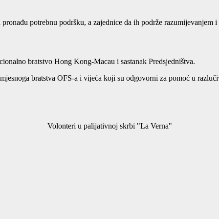
a pronađu potrebnu podršku, a zajednice da ih podrže razumijevanjem i
cionalno bratstvo Hong Kong-Macau i sastanak Predsjedništva.
jesnoga bratstva OFS-a i vijeća koji su odgovorni za pomoć u razlučiv
Volonteri u palijativnoj skrbi "La Verna"