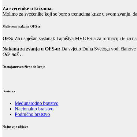
Za svećenike u krizama.
Molimo za svećenike koji se bore s trenucima krize u svom zvanju, d
Molitvena nakana OFS-a
OFS:
Za uspješan sastanak Tajništva MVOFS-a za formaciju te za na
Nakana za zvanja u OFS-u:
Da svjetlo Duha Svetoga vodi članove m
Oče naš…
Dostojanstven život do kraja
Bratstva
Međunarodno bratstvo
Nacionalno bratstvo
Područno bratstvo
Najnovije objave