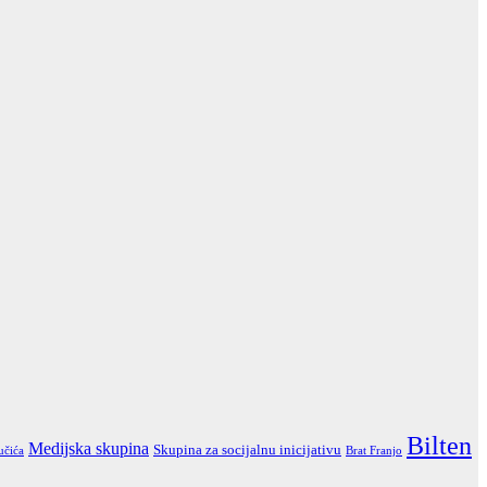
Bilten
Medijska skupina
Skupina za socijalnu inicijativu
učića
Brat Franjo