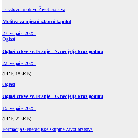
Tekstovi i molitve
Život bratstva
Molitva za mjesni izborni kapitul
27. veljače 2025.
Oglasi
Oglasi crkve sv. Franje – 7. nedjelja kroz godinu
22. veljače 2025.
(PDF, 183KB)
Oglasi
Oglasi crkve sv. Franje – 6. nedjelja kroz godinu
15. veljače 2025.
(PDF, 213KB)
Formacija
Generacijske skupine
Život bratstva