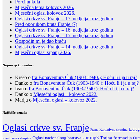
Porcijunkula
Mjesečna tema kolovoz 2026.
Mjesečni oglasi kolovoz 2026.
Oglasi crkve sv. Franje – 17. nedjelja kroz godinu
Pred oporukom brata Franje (7)
Oglasi crkve sv. Franje – 16. nedjelja kroz godinu
Oglasi crkve sv. Franje – 15. nedjelja kroz godinu
Gospodin mi je dao braću
Oglasi crkve sv. Franje – 14. nedjelja kroz godinu
Mjesečni oglasi srpanj 2026.
Najnoviji komentari
Krešo
o
fra Bonaventura Ćuk (1903-1940.): Hoću li i ja u raj?
Danko
o
fra Bonaventura Ćuk (1903-1940.): Hoću li i ja u raj?
Ivan
o
fra Bonaventura Ćuk (1903-1940.): Hoću li i ja u raj?
Danko
o
Mjesečni oglasi – kolovoz 2022.
Marija
o
Mjesečni oglasi – kolovoz 2022.
Najčešće oznake
Oglasi crkve sv. Franje
Iz drug
Karitativna skupina
Frama
mp3
Trajna formacija
Oglasi nacionalnog bratstva
Osm
PDF
Planinarska skupina