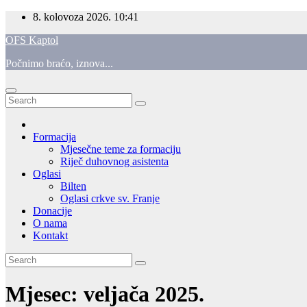
Skip
8. kolovoza 2026.
10:41
to
OFS Kaptol
content
Počnimo braćo, iznova...
Formacija
Mjesečne teme za formaciju
Riječ duhovnog asistenta
Oglasi
Bilten
Oglasi crkve sv. Franje
Donacije
O nama
Kontakt
Mjesec:
veljača 2025.