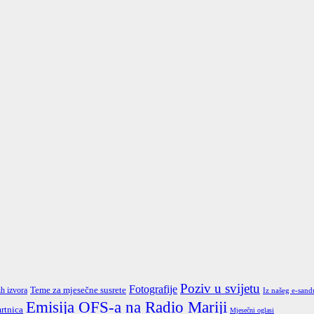
Poziv u svijetu
Fotografije
Teme za mjesečne susrete
ih izvora
Iz našeg e-sand
Emisija OFS-a na Radio Mariji
rtnica
Mjesečni oglasi