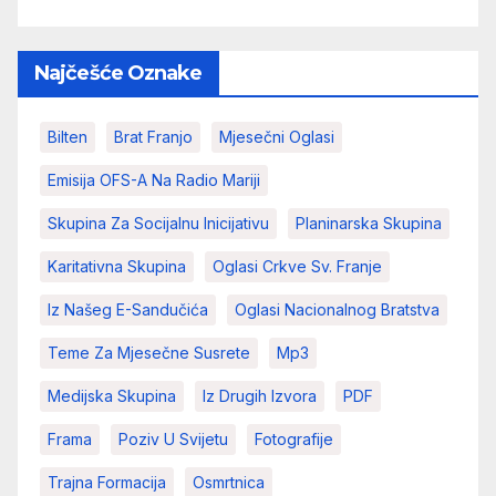
Najčešće Oznake
Bilten
Brat Franjo
Mjesečni Oglasi
Emisija OFS-A Na Radio Mariji
Skupina Za Socijalnu Inicijativu
Planinarska Skupina
Karitativna Skupina
Oglasi Crkve Sv. Franje
Iz Našeg E-Sandučića
Oglasi Nacionalnog Bratstva
Teme Za Mjesečne Susrete
Mp3
Medijska Skupina
Iz Drugih Izvora
PDF
Frama
Poziv U Svijetu
Fotografije
Trajna Formacija
Osmrtnica