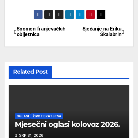
Spomen franjevačkih
Sjećanje na Eriku
Navigacija
obljetnica
Škalabrin
objava
Related Post
OGLASI
ŽIVOT BRATSTVA
Mjesečni oglasi kolovoz 2026.
SRP 31, 2026