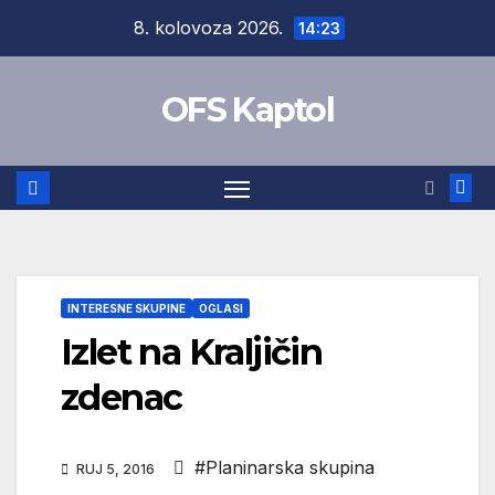
Skip
8. kolovoza 2026.
14:23
to
content
OFS Kaptol
INTERESNE SKUPINE
OGLASI
Izlet na Kraljičin
zdenac
#Planinarska skupina
RUJ 5, 2016