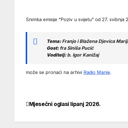
Snimka emisije “Poziv u svijetu” od 27. svibnja 
Tema:
Franjo i Blažena Djevica Marij
Gost:
fra Siniša Pucić
Voditelj:
b. Igor Kanižaj
može se pronaći na arhivi
Radio Marije
.
Mjesečni oglasi lipanj 2026.
Navigacija
objava