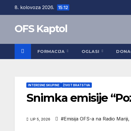
Skip
8. kolovoza 2026.
15:12
to
content
OFS Kaptol
FORMACIJA
OGLASI
DONA
INTERESNE SKUPINE
ŽIVOT BRATSTVA
Snimka emisije “Pozi
#Emisija OFS-a na Radio Mariji
,
LIP 5, 2026