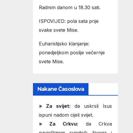
Radnim danom u 18.30 sati.
ISPOVIJED: pola sata prije
svake svete Mise.
Euharistijsko klanjanje:
ponedjeljkom poslije večernje
svete Mise.
Nakane Časoslova
»
Za svijet:
da uskrsli Isus
ispuni nadom cijeli svijet.
» Za Crkvu:
da Crkva
navještajem svjedoči živoga i