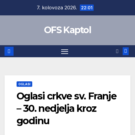
Skip
7. kolovoza 2026.
22:01
to
content
OFS Kaptol
OGLASI
Oglasi crkve sv. Franje
– 30. nedjelja kroz
godinu