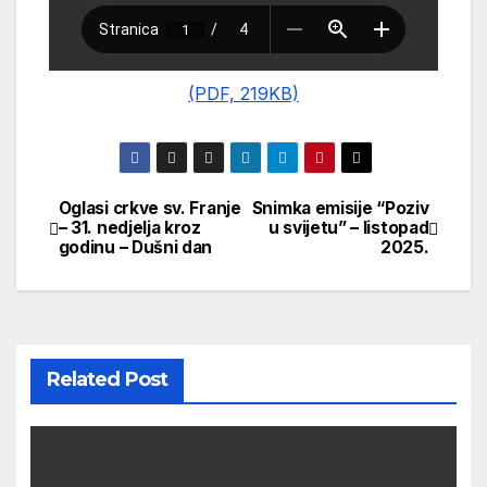
(PDF, 219KB)
Oglasi crkve sv. Franje
Snimka emisije “Poziv
Navigacija
– 31. nedjelja kroz
u svijetu” – listopad
godinu – Dušni dan
2025.
objava
Related Post