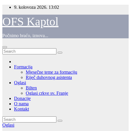
Skip
9. kolovoza 2026.
13:02
to
content
OFS Kaptol
Počnimo braćo, iznova...
Formacija
Mjesečne teme za formaciju
Riječ duhovnog asistenta
Oglasi
Bilten
Oglasi crkve sv. Franje
Donacije
O nama
Kontakt
Oglasi