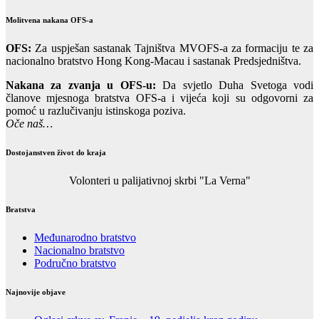
Molitvena nakana OFS-a
OFS:
Za uspješan sastanak Tajništva MVOFS-a za formaciju te za
nacionalno bratstvo Hong Kong-Macau i sastanak Predsjedništva.
Nakana za zvanja u OFS-u:
Da svjetlo Duha Svetoga vodi
članove mjesnoga bratstva OFS-a i vijeća koji su odgovorni za
pomoć u razlučivanju istinskoga poziva.
Oče naš…
Dostojanstven život do kraja
Volonteri u palijativnoj skrbi "La Verna"
Bratstva
Međunarodno bratstvo
Nacionalno bratstvo
Područno bratstvo
Najnovije objave