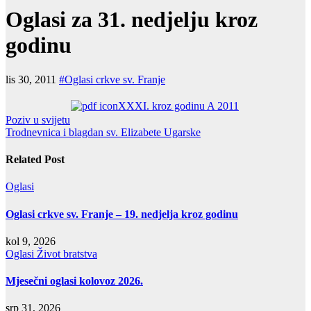
Oglasi za 31. nedjelju kroz
godinu
lis 30, 2011
#Oglasi crkve sv. Franje
XXXI. kroz godinu A 2011
Navigacija
Poziv u svijetu
Trodnevnica i blagdan sv. Elizabete Ugarske
objava
Related Post
Oglasi
Oglasi crkve sv. Franje – 19. nedjelja kroz godinu
kol 9, 2026
Oglasi
Život bratstva
Mjesečni oglasi kolovoz 2026.
srp 31, 2026