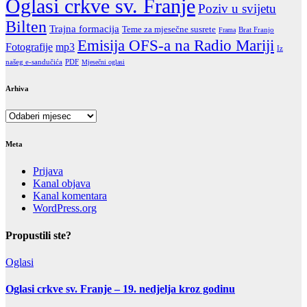
Oglasi crkve sv. Franje
Poziv u svijetu
Bilten
Trajna formacija
Teme za mjesečne susrete
Brat Franjo
Frama
Emisija OFS-a na Radio Mariji
Fotografije
mp3
Iz
našeg e-sandučića
PDF
Mjesečni oglasi
Arhiva
Arhiva
Meta
Prijava
Kanal objava
Kanal komentara
WordPress.org
Propustili ste?
Oglasi
Oglasi crkve sv. Franje – 19. nedjelja kroz godinu