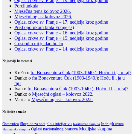
Oglasi crkve sv. Franje – 19. nedjelja kroz godinu
Porcijunkula
Mjesečna tema kolovoz 2026.
Mjesečni oglasi kolovoz 2026.
Oglasi crkve sv. Franje – 17. nedjelja kroz godinu
Pred oporukom brata Franje (7)
Oglasi crkve sv. Franje – 16. nedjelja kroz godinu
Oglasi crkve sv. Franje – 15. nedjelja kroz godinu
Gospodin mi je dao braću
Oglasi crkve sv. Franje – 14. nedjelja kroz godinu
Najnoviji komentari
Krešo
o
fra Bonaventura Ćuk (1903-1940.): Hoću li i ja u raj?
Danko
o
fra Bonaventura Ćuk (1903-1940.): Hoću li i ja u
raj?
Ivan
o
fra Bonaventura Ćuk (1903-1940.): Hoću li i ja u raj?
Danko
o
Mjesečni oglasi – kolovoz 2022.
Marija
o
Mjesečni oglasi – kolovoz 2022.
Najčešće oznake
Skupina za socijalnu inicijativu
Osmrtnica
Iz drugih izvora
Karitativna skupina
Medijska skupina
Oglasi nacionalnog bratstva
Planinarska skupina