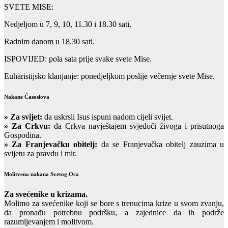
SVETE MISE:
Nedjeljom u 7, 9, 10, 11.30 i 18.30 sati.
Radnim danom u 18.30 sati.
ISPOVIJED: pola sata prije svake svete Mise.
Euharistijsko klanjanje: ponedjeljkom poslije večernje svete Mise.
Nakane Časoslova
»
Za svijet:
da uskrsli Isus ispuni nadom cijeli svijet.
» Za Crkvu:
da Crkva navještajem svjedoči živoga i prisutnoga
Gospodina.
» Za Franjevačku obitelj:
da se Franjevačka obitelj zauzima u
svijetu za pravdu i mir.
Molitvena nakana Svetog Oca
Za svećenike u krizama.
Molimo za svećenike koji se bore s trenucima krize u svom zvanju,
da pronađu potrebnu podršku, a zajednice da ih podrže
razumijevanjem i molitvom.