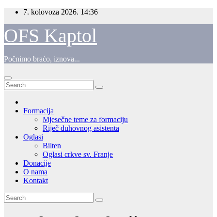
Skip
7. kolovoza 2026.
14:36
to
content
OFS Kaptol
Počnimo braćo, iznova...
Formacija
Mjesečne teme za formaciju
Riječ duhovnog asistenta
Oglasi
Bilten
Oglasi crkve sv. Franje
Donacije
O nama
Kontakt