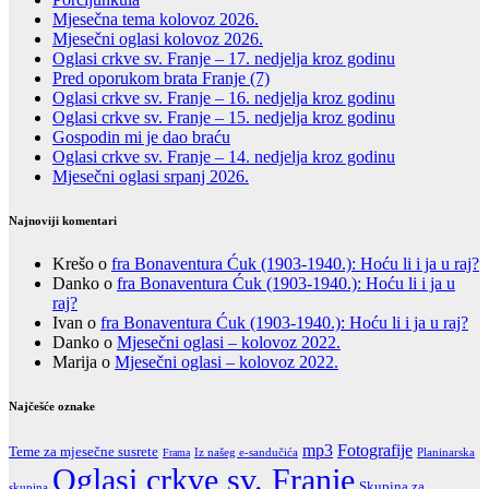
Mjesečna tema kolovoz 2026.
Mjesečni oglasi kolovoz 2026.
Oglasi crkve sv. Franje – 17. nedjelja kroz godinu
Pred oporukom brata Franje (7)
Oglasi crkve sv. Franje – 16. nedjelja kroz godinu
Oglasi crkve sv. Franje – 15. nedjelja kroz godinu
Gospodin mi je dao braću
Oglasi crkve sv. Franje – 14. nedjelja kroz godinu
Mjesečni oglasi srpanj 2026.
Najnoviji komentari
Krešo
o
fra Bonaventura Ćuk (1903-1940.): Hoću li i ja u raj?
Danko
o
fra Bonaventura Ćuk (1903-1940.): Hoću li i ja u
raj?
Ivan
o
fra Bonaventura Ćuk (1903-1940.): Hoću li i ja u raj?
Danko
o
Mjesečni oglasi – kolovoz 2022.
Marija
o
Mjesečni oglasi – kolovoz 2022.
Najčešće oznake
Fotografije
mp3
Teme za mjesečne susrete
Iz našeg e-sandučića
Frama
Planinarska
Oglasi crkve sv. Franje
Skupina za
skupina