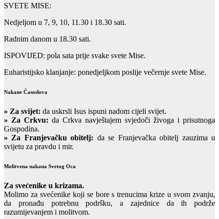
SVETE MISE:
Nedjeljom u 7, 9, 10, 11.30 i 18.30 sati.
Radnim danom u 18.30 sati.
ISPOVIJED: pola sata prije svake svete Mise.
Euharistijsko klanjanje: ponedjeljkom poslije večernje svete Mise.
Nakane Časoslova
»
Za svijet:
da uskrsli Isus ispuni nadom cijeli svijet.
» Za Crkvu:
da Crkva navještajem svjedoči živoga i prisutnoga
Gospodina.
» Za Franjevačku obitelj:
da se Franjevačka obitelj zauzima u
svijetu za pravdu i mir.
Molitvena nakana Svetog Oca
Za svećenike u krizama.
Molimo za svećenike koji se bore s trenucima krize u svom zvanju,
da pronađu potrebnu podršku, a zajednice da ih podrže
razumijevanjem i molitvom.