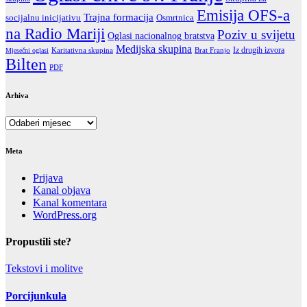
Emisija OFS-a
Trajna formacija
socijalnu inicijativu
Osmrtnica
na Radio Mariji
Poziv u svijetu
Oglasi nacionalnog bratstva
Medijska skupina
Iz drugih izvora
Karitativna skupina
Brat Franjo
Mjesečni oglasi
Bilten
PDF
Arhiva
Arhiva
Meta
Prijava
Kanal objava
Kanal komentara
WordPress.org
Propustili ste?
Tekstovi i molitve
Porcijunkula