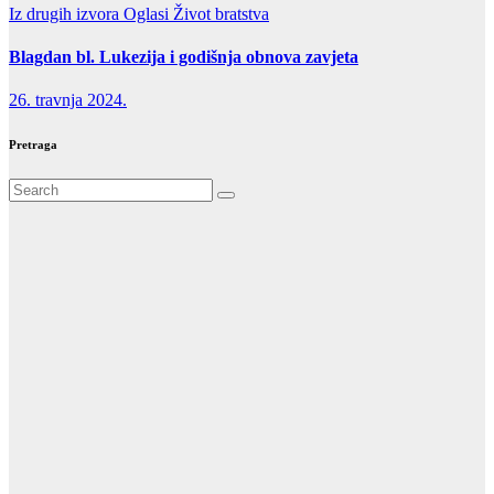
Iz drugih izvora
Oglasi
Život bratstva
Blagdan bl. Lukezija i godišnja obnova zavjeta
26. travnja 2024.
Pretraga