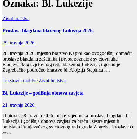
Oznaka:
Bl. Lukezije
Život bratstva
Proslava blagdana blaženog Lukezija 2026.
29. travnja 2026.
28. travnja 2026. mjesno bratstvo Kaptol kao ovogodišnji domaćin
proslave blagdana zaštitnika i prvog poznatog svjetovnjaka
Franjevačkog svjetovnog reda blaženog Lukezija, ugostio je
Zagrebačko područno bratstvo bl. Alojzija Stepinca i…
Tekstovi i molitve
Život bratstva
Bl. Lukezije – godišnja obnova zavjeta
21. travnja 2026.
U utorak 28. travnja 2026. bit će zajednička proslava blagdana bl.
Lukezija i godišnja obnova zavjeta za braću i sestre mjesnih
bratstava Franjevačkog svjetovnog reda grada Zagreba. Proslava će
se…