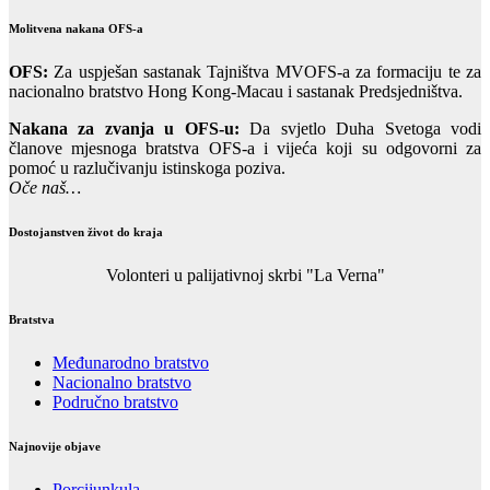
Molitvena nakana OFS-a
OFS:
Za uspješan sastanak Tajništva MVOFS-a za formaciju te za
nacionalno bratstvo Hong Kong-Macau i sastanak Predsjedništva.
Nakana za zvanja u OFS-u:
Da svjetlo Duha Svetoga vodi
članove mjesnoga bratstva OFS-a i vijeća koji su odgovorni za
pomoć u razlučivanju istinskoga poziva.
Oče naš…
Dostojanstven život do kraja
Volonteri u palijativnoj skrbi "La Verna"
Bratstva
Međunarodno bratstvo
Nacionalno bratstvo
Područno bratstvo
Najnovije objave
Porcijunkula