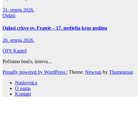
31. srpnja 2026.
Oglasi
Oglasi crkve sv. Franje – 17. nedjelja kroz godinu
26. srpnja 2026.
OFS Kaptol
Počnimo braćo, iznova...
Proudly powered by WordPress
|
Theme:
Newsup
by
Themeansar
.
Naslovnica
O nama
Kontakt