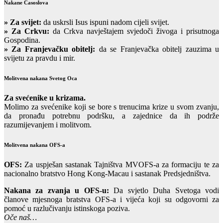
Nakane Časoslova
»
Za svijet:
da uskrsli Isus ispuni nadom cijeli svijet.
» Za Crkvu:
da Crkva navještajem svjedoči živoga i prisutnoga
Gospodina.
» Za Franjevačku obitelj:
da se Franjevačka obitelj zauzima u
svijetu za pravdu i mir.
Molitvena nakana Svetog Oca
Za svećenike u krizama.
Molimo za svećenike koji se bore s trenucima krize u svom zvanju,
da pronađu potrebnu podršku, a zajednice da ih podrže
razumijevanjem i molitvom.
Molitvena nakana OFS-a
OFS:
Za uspješan sastanak Tajništva MVOFS-a za formaciju te za
nacionalno bratstvo Hong Kong-Macau i sastanak Predsjedništva.
Nakana za zvanja u OFS-u:
Da svjetlo Duha Svetoga vodi
članove mjesnoga bratstva OFS-a i vijeća koji su odgovorni za
pomoć u razlučivanju istinskoga poziva.
Oče naš…