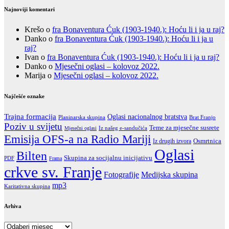
Najnoviji komentari
Krešo
o
fra Bonaventura Ćuk (1903-1940.): Hoću li i ja u raj?
Danko
o
fra Bonaventura Ćuk (1903-1940.): Hoću li i ja u
raj?
Ivan
o
fra Bonaventura Ćuk (1903-1940.): Hoću li i ja u raj?
Danko
o
Mjesečni oglasi – kolovoz 2022.
Marija
o
Mjesečni oglasi – kolovoz 2022.
Najčešće oznake
Trajna formacija
Oglasi nacionalnog bratstva
Brat Franjo
Planinarska skupina
Poziv u svijetu
Teme za mjesečne susrete
Iz našeg e-sandučića
Mjesečni oglasi
Emisija OFS-a na Radio Mariji
Iz drugih izvora
Osmrtnica
Oglasi
Bilten
Skupina za socijalnu inicijativu
PDF
Frama
crkve sv. Franje
Fotografije
Medijska skupina
mp3
Karitativna skupina
Arhiva
Arhiva