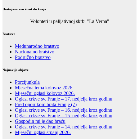
Dostojanstven život do kraja
Volonteri u palijativnoj skrbi "La Verna"
Bratstva
Međunarodno bratstvo
Nacionalno bratstvo
Područno bratstvo
Najnovije objave
Porcijunkula
Mjesečna tema kolovoz 2026.
Mjesečni oglasi kolovoz 2026.
Oglasi crkve sv. Franje – 17. nedjelja kroz godinu
Pred oporukom brata Franje (7)
Oglasi crkve sv. Franje – 16. nedjelja kroz godinu
Oglasi crkve sv. Franje – 15. nedjelja kroz godinu
Gospodin mi je dao braću
Oglasi crkve sv. Franje – 14. nedjelja kroz godinu
Mjesečni oglasi srpanj 2026.