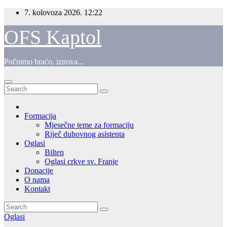
Skip
7. kolovoza 2026.
12:22
to
content
OFS Kaptol
Počnimo braćo, iznova...
Formacija
Mjesečne teme za formaciju
Riječ duhovnog asistenta
Oglasi
Bilten
Oglasi crkve sv. Franje
Donacije
O nama
Kontakt
Oglasi