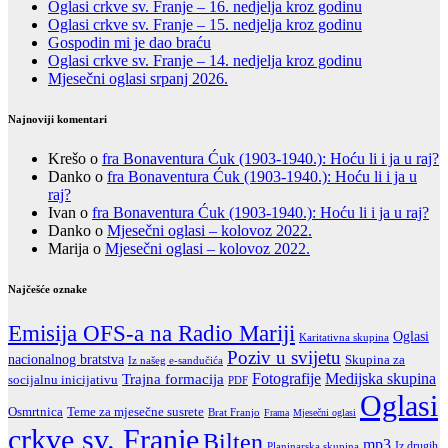
Oglasi crkve sv. Franje – 16. nedjelja kroz godinu
Oglasi crkve sv. Franje – 15. nedjelja kroz godinu
Gospodin mi je dao braću
Oglasi crkve sv. Franje – 14. nedjelja kroz godinu
Mjesečni oglasi srpanj 2026.
Najnoviji komentari
Krešo
o
fra Bonaventura Ćuk (1903-1940.): Hoću li i ja u raj?
Danko
o
fra Bonaventura Ćuk (1903-1940.): Hoću li i ja u
raj?
Ivan
o
fra Bonaventura Ćuk (1903-1940.): Hoću li i ja u raj?
Danko
o
Mjesečni oglasi – kolovoz 2022.
Marija
o
Mjesečni oglasi – kolovoz 2022.
Najčešće oznake
Emisija OFS-a na Radio Mariji
Oglasi
Karitativna skupina
Poziv u svijetu
nacionalnog bratstva
Skupina za
Iz našeg e-sandučića
Fotografije
Trajna formacija
Medijska skupina
socijalnu inicijativu
PDF
Oglasi
Teme za mjesečne susrete
Osmrtnica
Brat Franjo
Frama
Mjesečni oglasi
crkve sv. Franje
Bilten
mp3
Iz drugih
Planinarska skupina