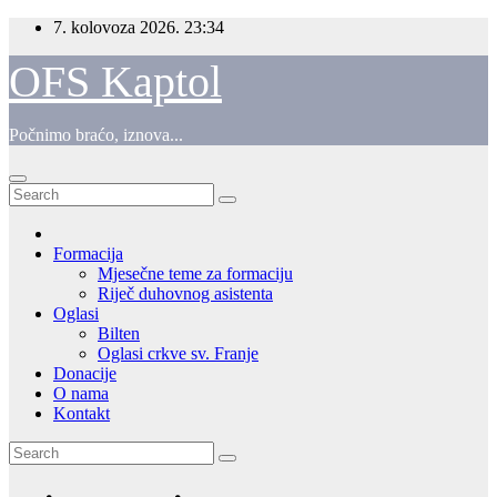
Skip
7. kolovoza 2026.
23:34
to
content
OFS Kaptol
Počnimo braćo, iznova...
Formacija
Mjesečne teme za formaciju
Riječ duhovnog asistenta
Oglasi
Bilten
Oglasi crkve sv. Franje
Donacije
O nama
Kontakt