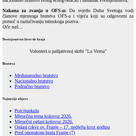
nacionalno bratstvo Hong Kong-Macau i sastanak Predsjedništva.
Nakana za zvanja u OFS-u:
Da svjetlo Duha Svetoga vodi
članove mjesnoga bratstva OFS-a i vijeća koji su odgovorni za
pomoć u razlučivanju istinskoga poziva.
Oče naš…
Dostojanstven život do kraja
Volonteri u palijativnoj skrbi "La Verna"
Bratstva
Međunarodno bratstvo
Nacionalno bratstvo
Područno bratstvo
Najnovije objave
Porcijunkula
Mjesečna tema kolovoz 2026.
Mjesečni oglasi kolovoz 2026.
Oglasi crkve sv. Franje – 17. nedjelja kroz godinu
Pred oporukom brata Franje (7)