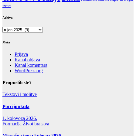
izvora
Arhiva
Arhiva
Meta
Prijava
Kanal objava
Kanal komentara
WordPress.org
Propustili ste?
Tekstovi i molitve
Porcijunkula
1. kolovoza 2026.
Formacija
Život bratstva
Mjesečna tema kolovoz 2026.