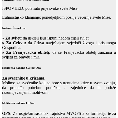
ISPOVIJED: pola sata prije svake svete Mise.
Euharistijsko klanjanje: ponedjeljkom poslije večernje svete Mise.
Nakane Časoslova
»
Za svijet:
da uskrsli Isus ispuni nadom cijeli svijet.
» Za Crkvu:
da Crkva navještajem svjedoči živoga i prisutnoga
Gospodina.
» Za Franjevačku obitelj:
da se Franjevačka obitelj zauzima u
svijetu za pravdu i mir.
Molitvena nakana Svetog Oca
Za svećenike u krizama.
Molimo za svećenike koji se bore s trenucima krize u svom zvanju,
da pronađu potrebnu podršku, a zajednice da ih podrže
razumijevanjem i molitvom.
Molitvena nakana OFS-a
OFS:
Za uspješan sastanak Tajništva MVOFS-a za formaciju te za