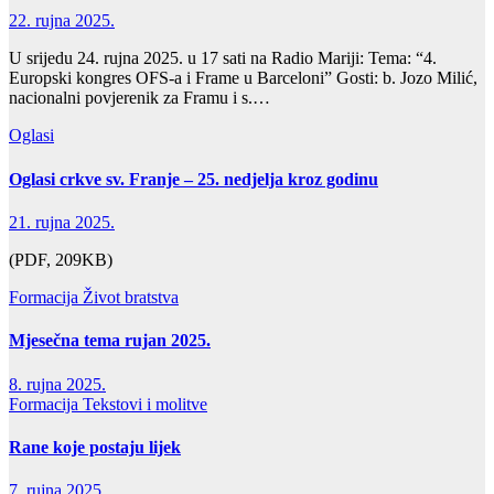
22. rujna 2025.
U srijedu 24. rujna 2025. u 17 sati na Radio Mariji: Tema: “4.
Europski kongres OFS-a i Frame u Barceloni” Gosti: b. Jozo Milić,
nacionalni povjerenik za Framu i s.…
Oglasi
Oglasi crkve sv. Franje – 25. nedjelja kroz godinu
21. rujna 2025.
(PDF, 209KB)
Formacija
Život bratstva
Mjesečna tema rujan 2025.
8. rujna 2025.
Formacija
Tekstovi i molitve
Rane koje postaju lijek
7. rujna 2025.