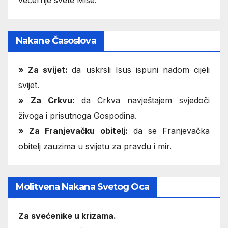
večernje svete Mise.
Nakane Časoslova
»
Za svijet:
da uskrsli Isus ispuni nadom cijeli
svijet.
» Za Crkvu:
da Crkva navještajem svjedoči
živoga i prisutnoga Gospodina.
» Za Franjevačku obitelj:
da se Franjevačka
obitelj zauzima u svijetu za pravdu i mir.
Molitvena Nakana Svetog Oca
Za svećenike u krizama.