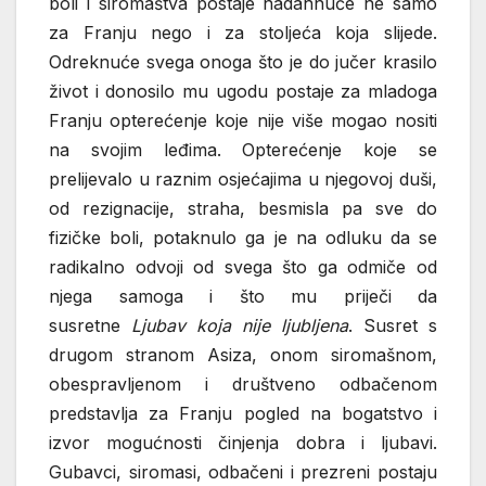
boli i siromaštva postaje nadahnuće ne samo
za Franju nego i za stoljeća koja slijede.
Odreknuće svega onoga što je do jučer krasilo
život i donosilo mu ugodu postaje za mladoga
Franju opterećenje koje nije više mogao nositi
na svojim leđima. Opterećenje koje se
prelijevalo u raznim osjećajima u njegovoj duši,
od rezignacije, straha, besmisla pa sve do
fizičke boli, potaknulo ga je na odluku da se
radikalno odvoji od svega što ga odmiče od
njega samoga i što mu priječi da
susretne
Ljubav koja nije ljubljena
. Susret s
drugom stranom Asiza, onom siromašnom,
obespravljenom i društveno odbačenom
predstavlja za Franju pogled na bogatstvo i
izvor mogućnosti činjenja dobra i ljubavi.
Gubavci, siromasi, odbačeni i prezreni postaju