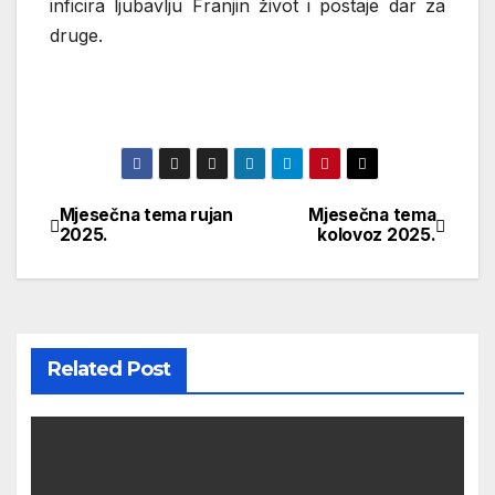
inficira ljubavlju Franjin život i postaje dar za
druge.
Mjesečna tema rujan
Mjesečna tema
Navigacija
2025.
kolovoz 2025.
objava
Related Post