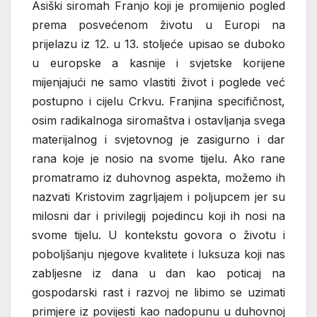
Asiški siromah Franjo koji je promijenio pogled
prema posvećenom životu u Europi na
prijelazu iz 12. u 13. stoljeće upisao se duboko
u europske a kasnije i svjetske korijene
mijenjajući ne samo vlastiti život i poglede već
postupno i cijelu Crkvu. Franjina specifičnost,
osim radikalnoga siromaštva i ostavljanja svega
materijalnog i svjetovnog je zasigurno i dar
rana koje je nosio na svome tijelu. Ako rane
promatramo iz duhovnog aspekta, možemo ih
nazvati Kristovim zagrljajem i poljupcem jer su
milosni dar i privilegij pojedincu koji ih nosi na
svome tijelu. U kontekstu govora o životu i
poboljšanju njegove kvalitete i luksuza koji nas
zabljesne iz dana u dan kao poticaj na
gospodarski rast i razvoj ne libimo se uzimati
primjere iz povijesti kao nadopunu u duhovnoj