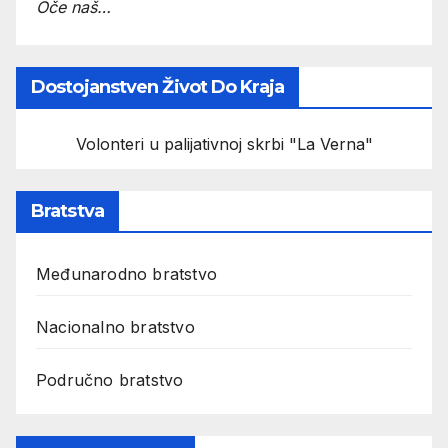
Oče naš…
Dostojanstven Život Do Kraja
Volonteri u palijativnoj skrbi "La Verna"
Bratstva
Međunarodno bratstvo
Nacionalno bratstvo
Područno bratstvo