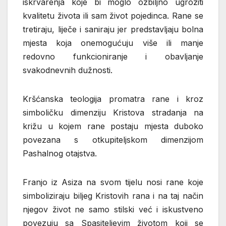
iskrvarenja koje bi moglo ozbiljno ugroziti
kvalitetu života ili sam život pojedinca. Rane se
tretiraju, liječe i saniraju jer predstavljaju bolna
mjesta koja onemogućuju više ili manje
redovno funkcioniranje i obavljanje
svakodnevnih dužnosti.
Kršćanska teologija promatra rane i kroz
simboličku dimenziju Kristova stradanja na
križu u kojem rane postaju mjesta duboko
povezana s otkupiteljskom dimenzijom
Pashalnog otajstva.
Franjo iz Asiza na svom tijelu nosi rane koje
simboliziraju biljeg Kristovih rana i na taj način
njegov život ne samo stilski već i iskustveno
povezuju sa Spasiteljevim životom koji se