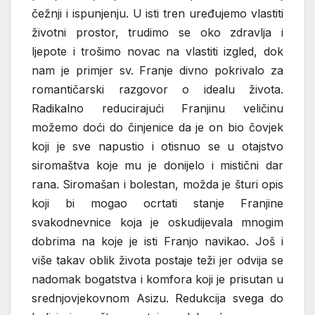
čežnji i ispunjenju. U isti tren uređujemo vlastiti
životni prostor, trudimo se oko zdravlja i
ljepote i trošimo novac na vlastiti izgled, dok
nam je primjer sv. Franje divno pokrivalo za
romantičarski razgovor o idealu života.
Radikalno reducirajući Franjinu veličinu
možemo doći do činjenice da je on bio čovjek
koji je sve napustio i otisnuo se u otajstvo
siromaštva koje mu je donijelo i mistični dar
rana. Siromašan i bolestan, možda je šturi opis
koji bi mogao ocrtati stanje Franjine
svakodnevnice koja je oskudijevala mnogim
dobrima na koje je isti Franjo navikao. Još i
više takav oblik života postaje teži jer odvija se
nadomak bogatstva i komfora koji je prisutan u
srednjovjekovnom Asizu. Redukcija svega do