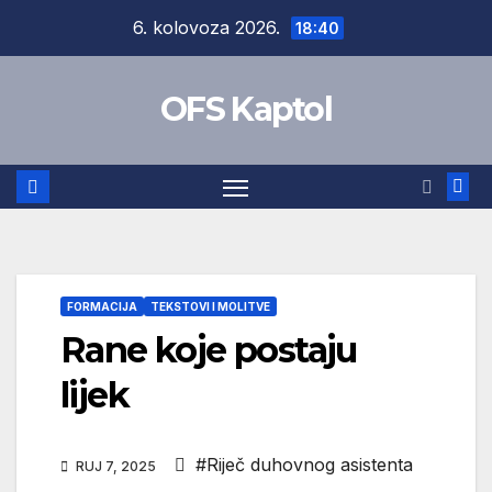
Skip
6. kolovoza 2026.
18:40
to
content
OFS Kaptol
FORMACIJA
TEKSTOVI I MOLITVE
Rane koje postaju
lijek
#Riječ duhovnog asistenta
RUJ 7, 2025