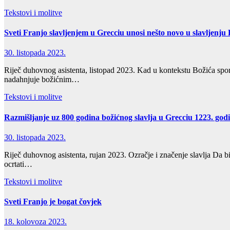
Tekstovi i molitve
Sveti Franjo slavljenjem u Grecciu unosi nešto novo u slavljenju
30. listopada 2023.
Riječ duhovnog asistenta, listopad 2023. Kad u kontekstu Božića spo
nadahnjuje božićnim…
Tekstovi i molitve
Razmišljanje uz 800 godina božićnog slavlja u Grecciu 1223. god
30. listopada 2023.
Riječ duhovnog asistenta, rujan 2023. Ozračje i značenje slavlja Da 
ocrtati…
Tekstovi i molitve
Sveti Franjo je bogat čovjek
18. kolovoza 2023.