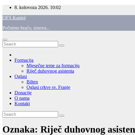
Skip
8. kolovoza 2026.
10:02
to
OFS Kaptol
content
Počnimo braćo, iznova...
Formacija
Mjesečne teme za formaciju
Riječ duhovnog asistenta
Oglasi
Bilten
Oglasi crkve sv. Franje
Donacije
O nama
Kontakt
Oznaka:
Riječ duhovnog asisten