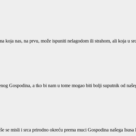
ema koja nas, na prvu, može ispuniti nelagodom ili strahom, ali koja u
enog Gospodina, a tko bi nam u tome mogao biti bolji suputnik od naš
naše se misli i srca prirodno okreću prema muci Gospodina našega Isusa