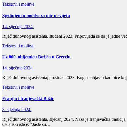
Tekstovi i molitve
Sjedinjeni u molitvi za mir u svijetu
14. siječnja 2024.
Riječ duhovnog asistenta, studeni 2023. Pripovijeda se da je jedne ve
Tekstovi i molitve
Uz 800. obljetnicu Božića u Grecciu
14. siječnja 2024.
Riječ duhovnog asistenta, prosinac 2023. Bog se objavio kao biće ko
Tekstovi i molitve
Franjin i franjevački Božić
8. siječnja 2024.
Riječ duhovnog asistenta, siječanj 2024. Naša je franjevačka tradic
Čelanski ističe: “Jasle su…