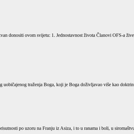
an donositi ovom svijetu: 1. Jednostavnost života Članovi OFS-a žive u 
jeg uobičajenog traženja Boga, koji je Boga doživljavao više kao doktr
prisutnosti po uzoru na Franju iz Asiza, i to u ranama i boli, u siromaštv