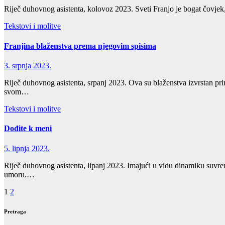
Riječ duhovnog asistenta, kolovoz 2023. Sveti Franjo je bogat čovjek, 
Tekstovi i molitve
Franjina blaženstva prema njegovim spisima
3. srpnja 2023.
Riječ duhovnog asistenta, srpanj 2023. Ova su blaženstva izvrstan pr
svom…
Tekstovi i molitve
Dođite k meni
5. lipnja 2023.
Riječ duhovnog asistenta, lipanj 2023. Imajući u vidu dinamiku suvrem
umoru.…
Brojevi
1
2
stranica
Pretraga
objava