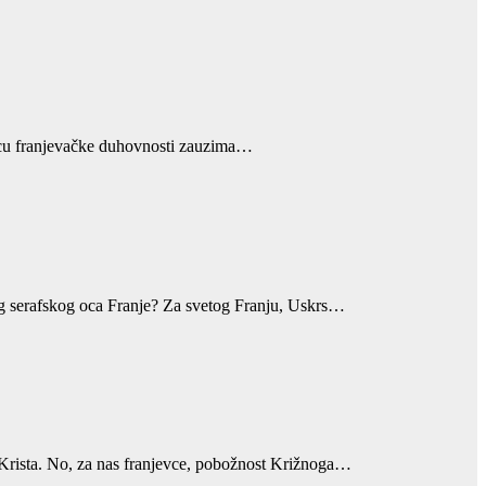
 srcu franjevačke duhovnosti zauzima…
eg serafskog oca Franje? Za svetog Franju, Uskrs…
 Krista. No, za nas franjevce, pobožnost Križnoga…