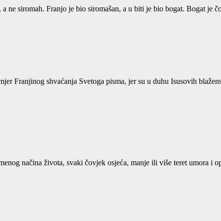
a ne siromah. Franjo je bio siromašan, a u biti je bio bogat. Bogat je č
imjer Franjinog shvaćanja Svetoga pisma, jer su u duhu Isusovih blažen
enog načina života, svaki čovjek osjeća, manje ili više teret umora i o