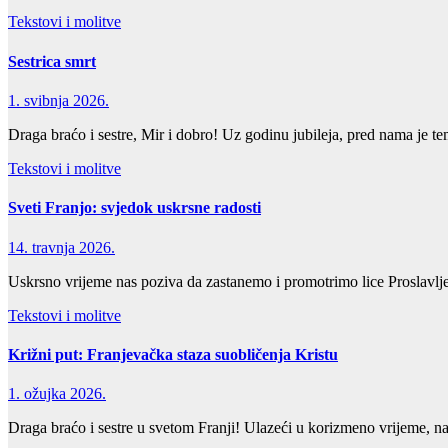
Tekstovi i molitve
Sestrica smrt
1. svibnja 2026.
Draga braćo i sestre, Mir i dobro! Uz godinu jubileja, pred nama je t
Tekstovi i molitve
Sveti Franjo: svjedok uskrsne radosti
14. travnja 2026.
Uskrsno vrijeme nas poziva da zastanemo i promotrimo lice Proslavlj
Tekstovi i molitve
Križni put: Franjevačka staza suobličenja Kristu
1. ožujka 2026.
Draga braćo i sestre u svetom Franji! Ulazeći u korizmeno vrijeme, 