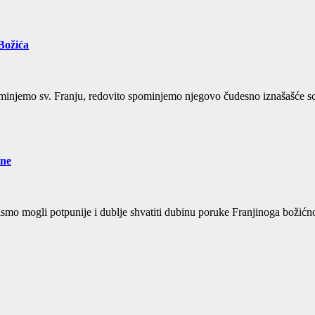
 Božića
minjemo sv. Franju, redovito spominjemo njegovo čudesno iznašašće sc
ine
bismo mogli potpunije i dublje shvatiti dubinu poruke Franjinoga božić