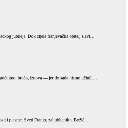
vačkog jubileja. Dok cijela franjevačka obitelj slavi…
apočnimo, braćo, iznova — jer do sada nismo učinili…
osti i pjesme. Sveti Franjo, zaljubljenik u Božić,…