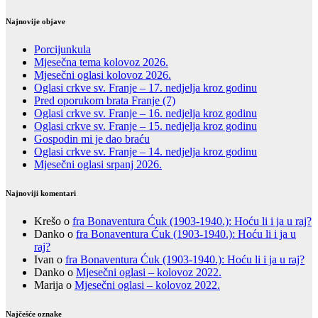
Najnovije objave
Porcijunkula
Mjesečna tema kolovoz 2026.
Mjesečni oglasi kolovoz 2026.
Oglasi crkve sv. Franje – 17. nedjelja kroz godinu
Pred oporukom brata Franje (7)
Oglasi crkve sv. Franje – 16. nedjelja kroz godinu
Oglasi crkve sv. Franje – 15. nedjelja kroz godinu
Gospodin mi je dao braću
Oglasi crkve sv. Franje – 14. nedjelja kroz godinu
Mjesečni oglasi srpanj 2026.
Najnoviji komentari
Krešo
o
fra Bonaventura Ćuk (1903-1940.): Hoću li i ja u raj?
Danko
o
fra Bonaventura Ćuk (1903-1940.): Hoću li i ja u
raj?
Ivan
o
fra Bonaventura Ćuk (1903-1940.): Hoću li i ja u raj?
Danko
o
Mjesečni oglasi – kolovoz 2022.
Marija
o
Mjesečni oglasi – kolovoz 2022.
Najčešće oznake