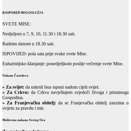
RASPORED BOGOSLUŽJA
SVETE MISE:
Nedjeljom u 7, 9, 10, 11.30 i 18.30 sati.
Radnim danom u 18.30 sati.
ISPOVIJED: pola sata prije svake svete Mise.
Euharistijsko klanjanje: ponedjeljkom poslije večernje svete Mise.
Nakane Časoslova
»
Za svijet:
da uskrsli Isus ispuni nadom cijeli svijet.
» Za Crkvu:
da Crkva navještajem svjedoči živoga i prisutnoga
Gospodina.
» Za Franjevačku obitelj:
da se Franjevačka obitelj zauzima u
svijetu za pravdu i mir.
Molitvena nakana Svetog Oca