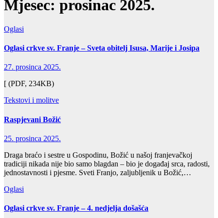
Mjesec:
prosinac 2025.
Oglasi
Oglasi crkve sv. Franje – Sveta obitelj Isusa, Marije i Josipa
27. prosinca 2025.
[ (PDF, 234KB)
Tekstovi i molitve
Raspjevani Božić
25. prosinca 2025.
Draga braćo i sestre u Gospodinu, Božić u našoj franjevačkoj
tradiciji nikada nije bio samo blagdan – bio je događaj srca, radosti,
jednostavnosti i pjesme. Sveti Franjo, zaljubljenik u Božić,…
Oglasi
Oglasi crkve sv. Franje – 4. nedjelja došašća