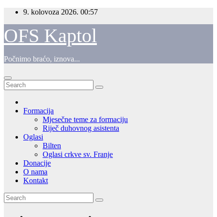
Skip
9. kolovoza 2026.
00:57
to
content
OFS Kaptol
Počnimo braćo, iznova...
Formacija
Mjesečne teme za formaciju
Riječ duhovnog asistenta
Oglasi
Bilten
Oglasi crkve sv. Franje
Donacije
O nama
Kontakt