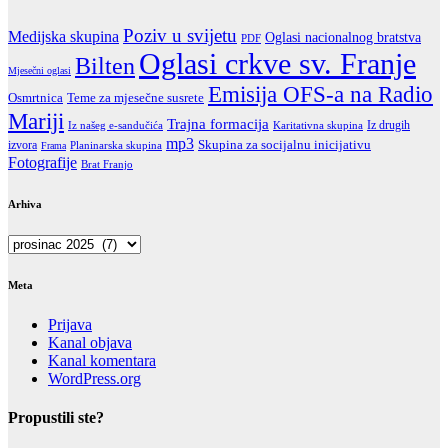
Poziv u svijetu
Medijska skupina
Oglasi nacionalnog bratstva
PDF
Oglasi crkve sv. Franje
Bilten
Mjesečni oglasi
Emisija OFS-a na Radio
Teme za mjesečne susrete
Osmrtnica
Mariji
Trajna formacija
Iz drugih
Iz našeg e-sandučića
Karitativna skupina
mp3
Skupina za socijalnu inicijativu
izvora
Frama
Planinarska skupina
Fotografije
Brat Franjo
Arhiva
Arhiva
Meta
Prijava
Kanal objava
Kanal komentara
WordPress.org
Propustili ste?