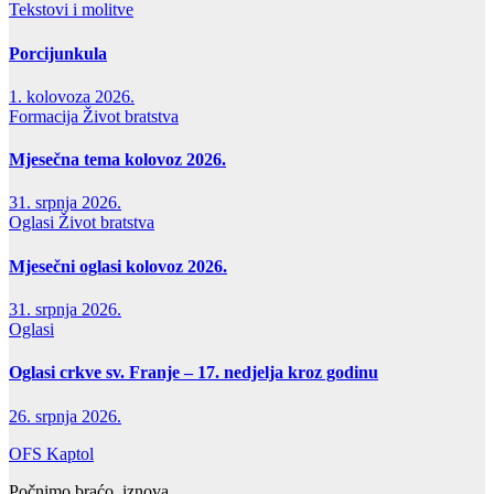
Tekstovi i molitve
Porcijunkula
1. kolovoza 2026.
Formacija
Život bratstva
Mjesečna tema kolovoz 2026.
31. srpnja 2026.
Oglasi
Život bratstva
Mjesečni oglasi kolovoz 2026.
31. srpnja 2026.
Oglasi
Oglasi crkve sv. Franje – 17. nedjelja kroz godinu
26. srpnja 2026.
OFS Kaptol
Počnimo braćo, iznova...