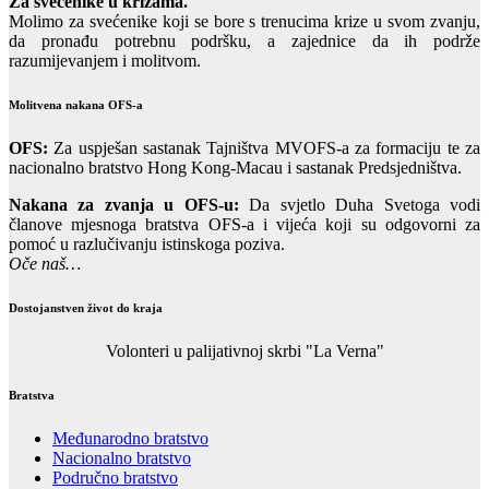
Za svećenike u krizama.
Molimo za svećenike koji se bore s trenucima krize u svom zvanju,
da pronađu potrebnu podršku, a zajednice da ih podrže
razumijevanjem i molitvom.
Molitvena nakana OFS-a
OFS:
Za uspješan sastanak Tajništva MVOFS-a za formaciju te za
nacionalno bratstvo Hong Kong-Macau i sastanak Predsjedništva.
Nakana za zvanja u OFS-u:
Da svjetlo Duha Svetoga vodi
članove mjesnoga bratstva OFS-a i vijeća koji su odgovorni za
pomoć u razlučivanju istinskoga poziva.
Oče naš…
Dostojanstven život do kraja
Volonteri u palijativnoj skrbi "La Verna"
Bratstva
Međunarodno bratstvo
Nacionalno bratstvo
Područno bratstvo