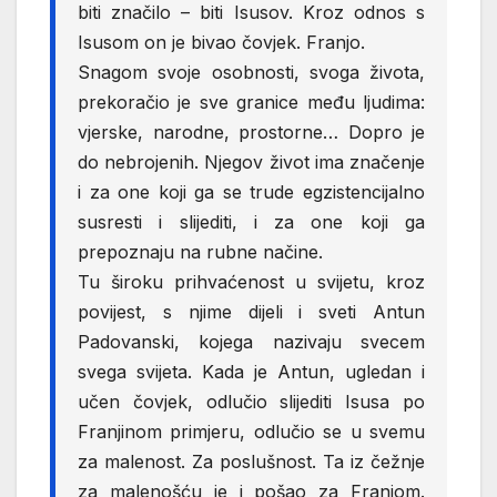
biti značilo – biti Isusov. Kroz odnos s
Isusom on je bivao čovjek. Franjo.
Snagom svoje osobnosti, svoga života,
prekoračio je sve granice među ljudima:
vjerske, narodne, prostorne… Dopro je
do nebrojenih. Njegov život ima značenje
i za one koji ga se trude egzistencijalno
susresti i slijediti, i za one koji ga
prepoznaju na rubne načine.
Tu široku prihvaćenost u svijetu, kroz
povijest, s njime dijeli i sveti Antun
Padovanski, kojega nazivaju svecem
svega svijeta. Kada je Antun, ugledan i
učen čovjek, odlučio slijediti Isusa po
Franjinom primjeru, odlučio se u svemu
za malenost. Za poslušnost. Ta iz čežnje
za malenošću je i pošao za Franjom.