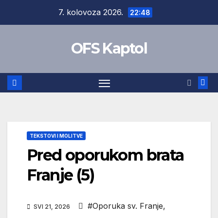
Skip
7. kolovoza 2026.
22:48
to
content
OFS Kaptol
TEKSTOVI I MOLITVE
Pred oporukom brata
Franje (5)
#Oporuka sv. Franje
,
SVI 21, 2026