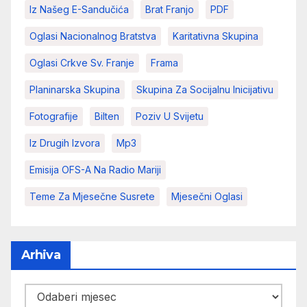
Iz Našeg E-Sandučića
Brat Franjo
PDF
Oglasi Nacionalnog Bratstva
Karitativna Skupina
Oglasi Crkve Sv. Franje
Frama
Planinarska Skupina
Skupina Za Socijalnu Inicijativu
Fotografije
Bilten
Poziv U Svijetu
Iz Drugih Izvora
Mp3
Emisija OFS-A Na Radio Mariji
Teme Za Mjesečne Susrete
Mjesečni Oglasi
Arhiva
Arhiva