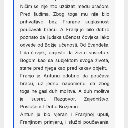
Ničim se nije htio uzdizati među braćom.
Pred ljudima. Zbog toga mu nije bilo
prihvatljivo bez Franjine suglasnosti
poučavati braću. A Franji je bilo dobro
poznato da ljudska učenost čovjeka lako
odvede od Božje učenosti. Od Evanđelja.
I da čovjek, umjesto da živi u susretu s
Bogom kao sa subjektom svoga života,
stane pred njega kao pred kakav objekt.
Franjo je Antunu odobrio da poučava
braću, uz jednu napomenu: da zbog
toga ne gasi duh molitve. A duh molitve
je susret. Razgovor. Zajedništvo.
Poslušnost Duhu Božjemu.
Antun je bio vjeran i Franjinoj uputi,
Franjinom primjeru, i službi poučavanja.