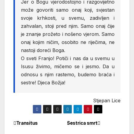
Jer o Bogu vjerodostojno i razgovijetno
može govoriti samo onaj koji, svjestan
svoje krhkosti, u svemu, zadivljen i
zahvalan, stoji pred njim. Samo onaj čije
je znanje prožeto i nošeno vjerom. Samo
onaj kojim ničim, osobito ne riječima, ne
nastoji doreći Boga.
O sveti Franjo! Potiči i nas da u svemu u
Isusu živimo, mičemo se i jesmo. Da u
odnosu s njim rastemo, budemo braća i
sestre! Djeca Božja!
Stjepan Lice
Transitus
Sestrica smrt
Navigacija