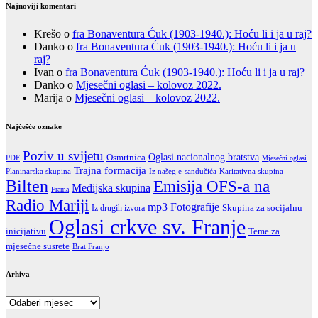
Najnoviji komentari
Krešo
o
fra Bonaventura Ćuk (1903-1940.): Hoću li i ja u raj?
Danko
o
fra Bonaventura Ćuk (1903-1940.): Hoću li i ja u
raj?
Ivan
o
fra Bonaventura Ćuk (1903-1940.): Hoću li i ja u raj?
Danko
o
Mjesečni oglasi – kolovoz 2022.
Marija
o
Mjesečni oglasi – kolovoz 2022.
Najčešće oznake
Poziv u svijetu
Oglasi nacionalnog bratstva
Osmrtnica
PDF
Mjesečni oglasi
Trajna formacija
Iz našeg e-sandučića
Karitativna skupina
Planinarska skupina
Bilten
Emisija OFS-a na
Medijska skupina
Frama
Radio Mariji
Fotografije
mp3
Skupina za socijalnu
Iz drugih izvora
Oglasi crkve sv. Franje
inicijativu
Teme za
mjesečne susrete
Brat Franjo
Arhiva
Arhiva