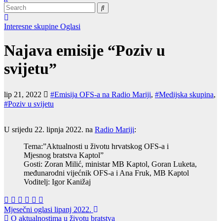
Interesne skupine
Oglasi
Najava emisije “Poziv u
svijetu”
lip 21, 2022
#Emisija OFS-a na Radio Mariji
,
#Medijska skupina
,
#Poziv u svijetu
U srijedu 22. lipnja 2022. na
Radio Mariji
:
Tema:”Aktualnosti u životu hrvatskog OFS-a i
Mjesnog bratstva Kaptol”
Gosti: Zoran Milić, ministar MB Kaptol, Goran Luketa,
međunarodni vijećnik OFS-a i Ana Fruk, MB Kaptol
Voditelj: Igor Kanižaj
Navigacija
Mjesečni oglasi lipanj 2022.
O aktualnostima u životu bratstva