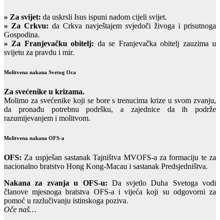
»
Za svijet:
da uskrsli Isus ispuni nadom cijeli svijet.
» Za Crkvu:
da Crkva navještajem svjedoči živoga i prisutnoga
Gospodina.
» Za Franjevačku obitelj:
da se Franjevačka obitelj zauzima u
svijetu za pravdu i mir.
Molitvena nakana Svetog Oca
Za svećenike u krizama.
Molimo za svećenike koji se bore s trenucima krize u svom zvanju,
da pronađu potrebnu podršku, a zajednice da ih podrže
razumijevanjem i molitvom.
Molitvena nakana OFS-a
OFS:
Za uspješan sastanak Tajništva MVOFS-a za formaciju te za
nacionalno bratstvo Hong Kong-Macau i sastanak Predsjedništva.
Nakana za zvanja u OFS-u:
Da svjetlo Duha Svetoga vodi
članove mjesnoga bratstva OFS-a i vijeća koji su odgovorni za
pomoć u razlučivanju istinskoga poziva.
Oče naš…