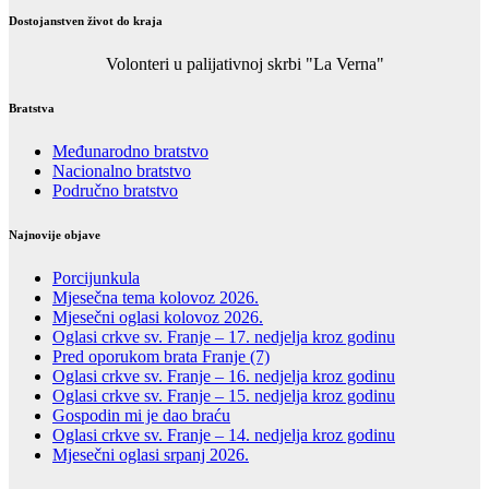
Dostojanstven život do kraja
Volonteri u palijativnoj skrbi "La Verna"
Bratstva
Međunarodno bratstvo
Nacionalno bratstvo
Područno bratstvo
Najnovije objave
Porcijunkula
Mjesečna tema kolovoz 2026.
Mjesečni oglasi kolovoz 2026.
Oglasi crkve sv. Franje – 17. nedjelja kroz godinu
Pred oporukom brata Franje (7)
Oglasi crkve sv. Franje – 16. nedjelja kroz godinu
Oglasi crkve sv. Franje – 15. nedjelja kroz godinu
Gospodin mi je dao braću
Oglasi crkve sv. Franje – 14. nedjelja kroz godinu
Mjesečni oglasi srpanj 2026.