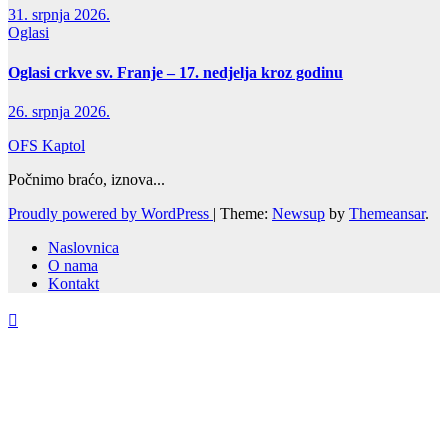
31. srpnja 2026.
Oglasi
Oglasi crkve sv. Franje – 17. nedjelja kroz godinu
26. srpnja 2026.
OFS Kaptol
Počnimo braćo, iznova...
Proudly powered by WordPress
|
Theme:
Newsup
by
Themeansar
.
Naslovnica
O nama
Kontakt