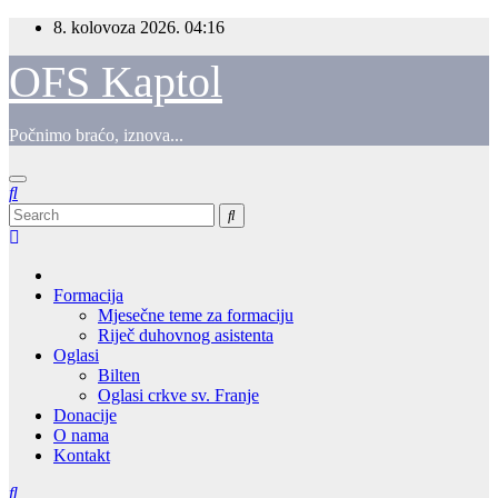
Skip
8. kolovoza 2026.
04:16
to
content
OFS Kaptol
Počnimo braćo, iznova...
Formacija
Mjesečne teme za formaciju
Riječ duhovnog asistenta
Oglasi
Bilten
Oglasi crkve sv. Franje
Donacije
O nama
Kontakt