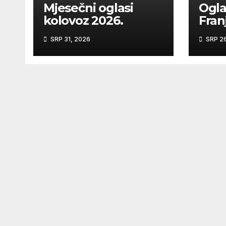
Mjesečni oglasi
Ogla
kolovoz 2026.
Franj
kroz
SRP 31, 2026
SRP 26