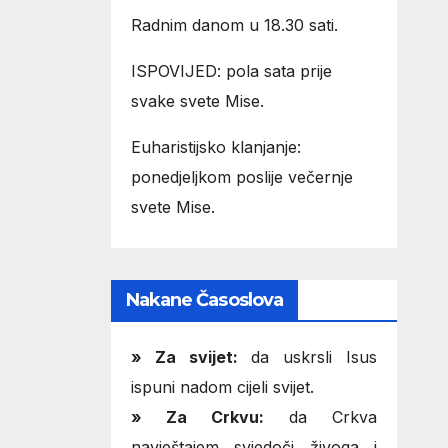
Radnim danom u 18.30 sati.
ISPOVIJED: pola sata prije
svake svete Mise.
Euharistijsko klanjanje:
ponedjeljkom poslije večernje
svete Mise.
Nakane Časoslova
»
Za svijet:
da uskrsli Isus
ispuni nadom cijeli svijet.
» Za Crkvu:
da Crkva
navještajem svjedoči živoga i