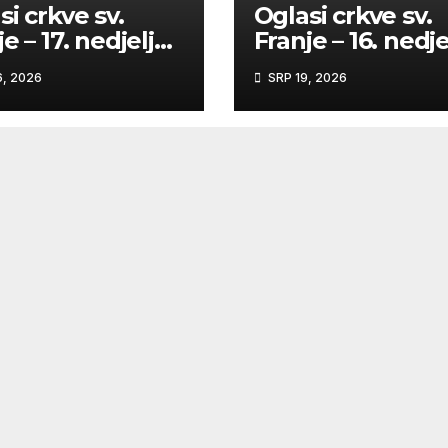
si crkve sv.
Oglasi crkve sv.
e – 17. nedjelja
Franje – 16. nedje
 godinu
kroz godinu
, 2026
SRP 19, 2026