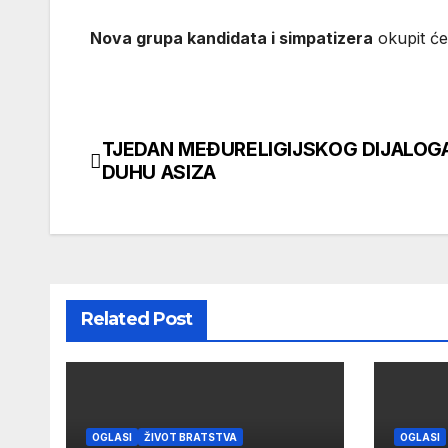
Nova grupa kandidata i simpatizera
okupit ć
TJEDAN MEĐURELIGIJSKOG DIJALOG
Navigacija
DUHU ASIZA
objava
Related Post
OGLASI
ŽIVOT BRATSTVA
OGLASI