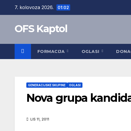
Skip
7. kolovoza 2026.
01:02
to
content
OFS Kaptol
FORMACIJA
OGLASI
DONA
GENERACIJSKE SKUPINE
OGLASI
Nova grupa kandidat
LIS 11, 2011