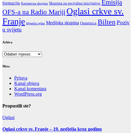
Emisija
formacija
Skupina za socijalnu inicijativu
Karitativna skupina
Oglasi crkve sv.
OFS-a na Radio Mariji
Franje
Bilten
Poziv
Medijska skupina
Osmrtnica
Mjesečni oglasi
u svijetu
Arhiva
Arhiva
Meta
Prijava
Kanal objava
Kanal komentara
WordPress.org
Propustili ste?
Oglasi
Oglasi crkve sv. Franje – 19. nedjelja kroz godinu