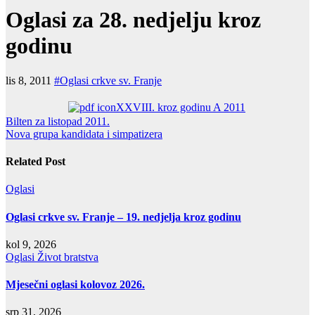
Oglasi za 28. nedjelju kroz
godinu
lis 8, 2011
#Oglasi crkve sv. Franje
XXVIII. kroz godinu A 2011
Navigacija
Bilten za listopad 2011.
Nova grupa kandidata i simpatizera
objava
Related Post
Oglasi
Oglasi crkve sv. Franje – 19. nedjelja kroz godinu
kol 9, 2026
Oglasi
Život bratstva
Mjesečni oglasi kolovoz 2026.
srp 31, 2026