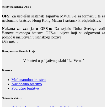
Molitvena nakana OFS-a
OFS:
Za uspješan sastanak Tajništva MVOFS-a za formaciju te za
nacionalno bratstvo Hong Kong-Macau i sastanak Predsjedništva.
Nakana za zvanja u OFS-u:
Da svjetlo Duha Svetoga vodi
članove mjesnoga bratstva OFS-a i vijeća koji su odgovorni za
pomoć u razlučivanju istinskoga poziva.
Oče naš…
Dostojanstven život do kraja
Volonteri u palijativnoj skrbi "La Verna"
Bratstva
Međunarodno bratstvo
Nacionalno bratstvo
Područno bratstvo
Najnovije objave