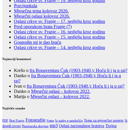
Oglasi crkve sv. Franje – 19. nedjelja kroz godinu
Porcijunkula
Mjesečna tema kolovoz 2026.
Mjesečni oglasi kolovoz 2026.
Oglasi crkve sv. Franje – 17. nedjelja kroz godinu
Pred oporukom brata Franje (7)
Oglasi crkve sv. Franje – 16. nedjelja kroz godinu
Oglasi crkve sv. Franje – 15. nedjelja kroz godinu
Gospodin mi je dao braću
Oglasi crkve sv. Franje – 14. nedjelja kroz godinu
Najnoviji komentari
Krešo
o
fra Bonaventura Ćuk (1903-1940.): Hoću li i ja u raj?
Danko
o
fra Bonaventura Ćuk (1903-1940.): Hoću li i ja u
raj?
Ivan
o
fra Bonaventura Ćuk (1903-1940.): Hoću li i ja u raj?
Danko
o
Mjesečni oglasi – kolovoz 2022.
Marija
o
Mjesečni oglasi – kolovoz 2022.
Najčešće oznake
Fotografije
Teme za mjesečne susrete
Iz
PDF
Brat Franjo
Iz našeg e-sandučića
Frama
mp3
Trajna
Oglasi nacionalnog bratstva
drugih izvora
Planinarska skupina