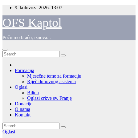
Skip
9. kolovoza 2026.
13:07
to
content
OFS Kaptol
Počnimo braćo, iznova...
Formacija
Mjesečne teme za formaciju
Riječ duhovnog asistenta
Oglasi
Bilten
Oglasi crkve sv. Franje
Donacije
O nama
Kontakt
Oglasi