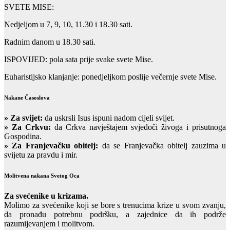
SVETE MISE:
Nedjeljom u 7, 9, 10, 11.30 i 18.30 sati.
Radnim danom u 18.30 sati.
ISPOVIJED: pola sata prije svake svete Mise.
Euharistijsko klanjanje: ponedjeljkom poslije večernje svete Mise.
Nakane Časoslova
»
Za svijet:
da uskrsli Isus ispuni nadom cijeli svijet.
» Za Crkvu:
da Crkva navještajem svjedoči živoga i prisutnoga
Gospodina.
» Za Franjevačku obitelj:
da se Franjevačka obitelj zauzima u
svijetu za pravdu i mir.
Molitvena nakana Svetog Oca
Za svećenike u krizama.
Molimo za svećenike koji se bore s trenucima krize u svom zvanju,
da pronađu potrebnu podršku, a zajednice da ih podrže
razumijevanjem i molitvom.