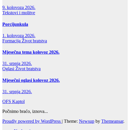
9. kolovoza 2026.
Tekstovi i molitve
Porcijunkula
1. kolovoza 2026.
Formacija
Život bratstva
Mjesečna tema kolovoz 2026.
31. srpnja 2026.
Oglasi
Život bratstva
Mjesečni oglasi kolovoz 2026.
31. srpnja 2026.
OFS Kaptol
Počnimo braćo, iznova...
Proudly powered by WordPress
|
Theme:
Newsup
by
Themeansar
.