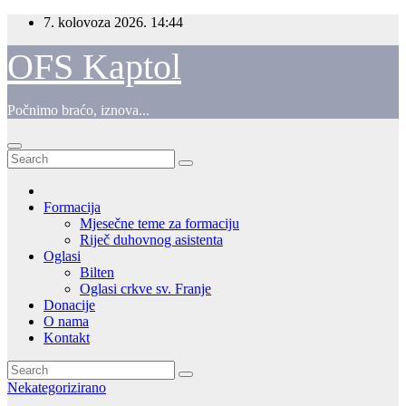
Skip
7. kolovoza 2026.
14:44
to
content
OFS Kaptol
Počnimo braćo, iznova...
Formacija
Mjesečne teme za formaciju
Riječ duhovnog asistenta
Oglasi
Bilten
Oglasi crkve sv. Franje
Donacije
O nama
Kontakt
Nekategorizirano