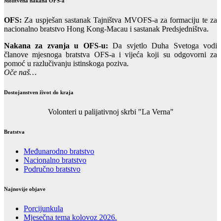
Molitvena nakana OFS-a
OFS:
Za uspješan sastanak Tajništva MVOFS-a za formaciju te za
nacionalno bratstvo Hong Kong-Macau i sastanak Predsjedništva.
Nakana za zvanja u OFS-u:
Da svjetlo Duha Svetoga vodi
članove mjesnoga bratstva OFS-a i vijeća koji su odgovorni za
pomoć u razlučivanju istinskoga poziva.
Oče naš…
Dostojanstven život do kraja
Volonteri u palijativnoj skrbi "La Verna"
Bratstva
Međunarodno bratstvo
Nacionalno bratstvo
Područno bratstvo
Najnovije objave
Porcijunkula
Mjesečna tema kolovoz 2026.