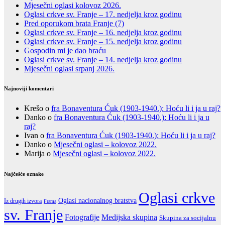
Mjesečni oglasi kolovoz 2026.
Oglasi crkve sv. Franje – 17. nedjelja kroz godinu
Pred oporukom brata Franje (7)
Oglasi crkve sv. Franje – 16. nedjelja kroz godinu
Oglasi crkve sv. Franje – 15. nedjelja kroz godinu
Gospodin mi je dao braću
Oglasi crkve sv. Franje – 14. nedjelja kroz godinu
Mjesečni oglasi srpanj 2026.
Najnoviji komentari
Krešo
o
fra Bonaventura Ćuk (1903-1940.): Hoću li i ja u raj?
Danko
o
fra Bonaventura Ćuk (1903-1940.): Hoću li i ja u
raj?
Ivan
o
fra Bonaventura Ćuk (1903-1940.): Hoću li i ja u raj?
Danko
o
Mjesečni oglasi – kolovoz 2022.
Marija
o
Mjesečni oglasi – kolovoz 2022.
Najčešće oznake
Oglasi crkve
Oglasi nacionalnog bratstva
Iz drugih izvora
Frama
sv. Franje
Fotografije
Medijska skupina
Skupina za socijalnu