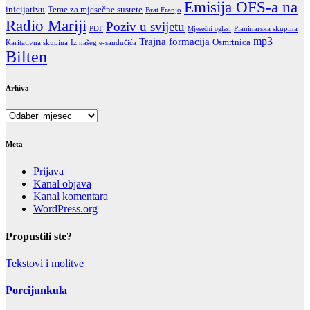
Emisija OFS-a na
inicijativu
Teme za mjesečne susrete
Brat Franjo
Radio Mariji
Poziv u svijetu
PDF
Mjesečni oglasi
Planinarska skupina
Trajna formacija
mp3
Osmrtnica
Karitativna skupina
Iz našeg e-sandučića
Bilten
Arhiva
Arhiva
Meta
Prijava
Kanal objava
Kanal komentara
WordPress.org
Propustili ste?
Tekstovi i molitve
Porcijunkula