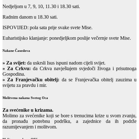
Nedjeljom u 7, 9, 10, 11.30 i 18.30 sati.
Radnim danom u 18.30 sati.
ISPOVIJED: pola sata prije svake svete Mise.
Euharistijsko klanjanje: ponedjeljkom poslije večernje svete Mise.
Nakane Časoslova
»
Za svijet:
da uskrsli Isus ispuni nadom cijeli svijet.
» Za Crkvu:
da Crkva navještajem svjedoči živoga i prisutnoga
Gospodina.
» Za Franjevačku obitelj:
da se Franjevačka obitelj zauzima u
svijetu za pravdu i mir.
Molitvena nakana Svetog Oca
Za svećenike u krizama.
Molimo za svećenike koji se bore s trenucima krize u svom zvanju,
da pronađu potrebnu podršku, a zajednice da ih podrže
razumijevanjem i molitvom.