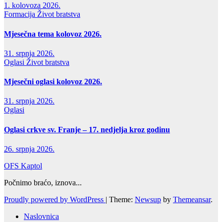
1. kolovoza 2026.
Formacija
Život bratstva
Mjesečna tema kolovoz 2026.
31. srpnja 2026.
Oglasi
Život bratstva
Mjesečni oglasi kolovoz 2026.
31. srpnja 2026.
Oglasi
Oglasi crkve sv. Franje – 17. nedjelja kroz godinu
26. srpnja 2026.
OFS Kaptol
Počnimo braćo, iznova...
Proudly powered by WordPress
|
Theme:
Newsup
by
Themeansar
.
Naslovnica