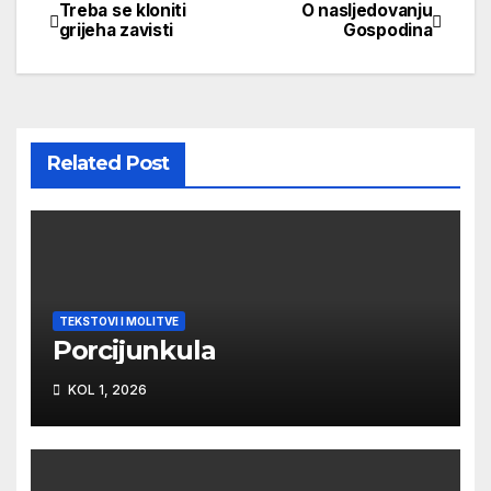
Treba se kloniti
O nasljedovanju
Navigacija
grijeha zavisti
Gospodina
objava
Related Post
TEKSTOVI I MOLITVE
Porcijunkula
KOL 1, 2026