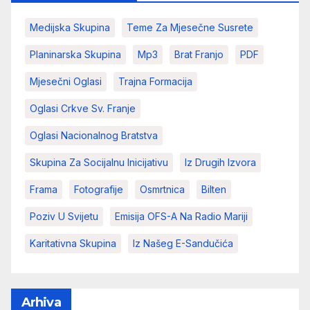
Medijska Skupina
Teme Za Mjesečne Susrete
Planinarska Skupina
Mp3
Brat Franjo
PDF
Mjesečni Oglasi
Trajna Formacija
Oglasi Crkve Sv. Franje
Oglasi Nacionalnog Bratstva
Skupina Za Socijalnu Inicijativu
Iz Drugih Izvora
Frama
Fotografije
Osmrtnica
Bilten
Poziv U Svijetu
Emisija OFS-A Na Radio Mariji
Karitativna Skupina
Iz Našeg E-Sandučića
Arhiva