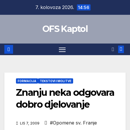
Skip
7. kolovoza 2026.
14:56
to
content
OFS Kaptol
FORMACIJA
TEKSTOVI I MOLITVE
Znanju neka odgovara
dobro djelovanje
#Opomene sv. Franje
LIS 7, 2009