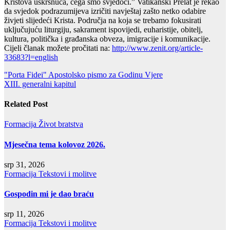
Kristova uskrsnuća, čega smo svjedoci.” Vatikanski Prelat je rekao
da svjedok podrazumijeva izričiti navještaj zašto netko odabire
živjeti slijedeći Krista. Područja na koja se trebamo fokusirati
uključujuću liturgiju, sakrament ispovijedi, euharistije, obitelj,
kultura, politička i građanska obveza, imigracije i komunikacije.
Cijeli članak možete pročitati na:
http://www.zenit.org/article-
33683?l=english
Navigacija
"Porta Fidei" Apostolsko pismo za Godinu Vjere
XIII. generalni kapitul
objava
Related Post
Formacija
Život bratstva
Mjesečna tema kolovoz 2026.
srp 31, 2026
Formacija
Tekstovi i molitve
Gospodin mi je dao braću
srp 11, 2026
Formacija
Tekstovi i molitve