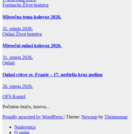
Formacija
Život bratstva
Mjesečna tema kolovoz 2026.
31. srpnja 2026.
Oglasi
Život bratstva
Mjesečni oglasi kolovoz 2026.
31. srpnja 2026.
Oglasi
Oglasi crkve sv. Franje – 17. nedjelja kroz godinu
26. srpnja 2026.
OFS Kaptol
Počnimo braćo, iznova...
Proudly powered by WordPress
|
Theme:
Newsup
by
Themeansar
.
Naslovnica
O nama