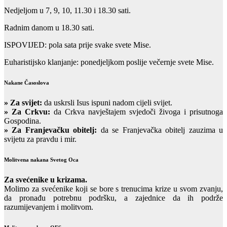
Nedjeljom u 7, 9, 10, 11.30 i 18.30 sati.
Radnim danom u 18.30 sati.
ISPOVIJED: pola sata prije svake svete Mise.
Euharistijsko klanjanje: ponedjeljkom poslije večernje svete Mise.
Nakane Časoslova
»
Za svijet:
da uskrsli Isus ispuni nadom cijeli svijet.
» Za Crkvu:
da Crkva navještajem svjedoči živoga i prisutnoga
Gospodina.
» Za Franjevačku obitelj:
da se Franjevačka obitelj zauzima u
svijetu za pravdu i mir.
Molitvena nakana Svetog Oca
Za svećenike u krizama.
Molimo za svećenike koji se bore s trenucima krize u svom zvanju,
da pronađu potrebnu podršku, a zajednice da ih podrže
razumijevanjem i molitvom.