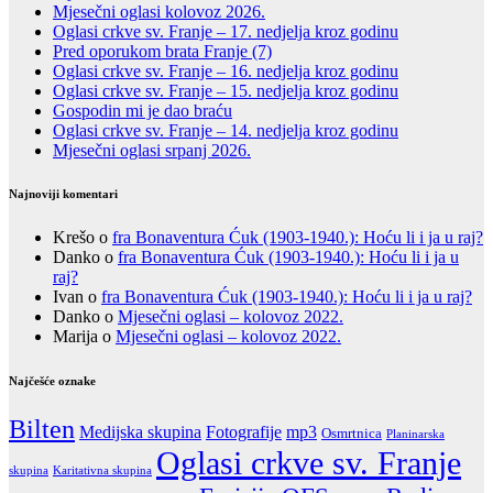
Mjesečni oglasi kolovoz 2026.
Oglasi crkve sv. Franje – 17. nedjelja kroz godinu
Pred oporukom brata Franje (7)
Oglasi crkve sv. Franje – 16. nedjelja kroz godinu
Oglasi crkve sv. Franje – 15. nedjelja kroz godinu
Gospodin mi je dao braću
Oglasi crkve sv. Franje – 14. nedjelja kroz godinu
Mjesečni oglasi srpanj 2026.
Najnoviji komentari
Krešo
o
fra Bonaventura Ćuk (1903-1940.): Hoću li i ja u raj?
Danko
o
fra Bonaventura Ćuk (1903-1940.): Hoću li i ja u
raj?
Ivan
o
fra Bonaventura Ćuk (1903-1940.): Hoću li i ja u raj?
Danko
o
Mjesečni oglasi – kolovoz 2022.
Marija
o
Mjesečni oglasi – kolovoz 2022.
Najčešće oznake
Bilten
Fotografije
Medijska skupina
mp3
Osmrtnica
Planinarska
Oglasi crkve sv. Franje
Karitativna skupina
skupina