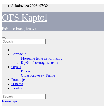
Skip
8. kolovoza 2026.
07:32
to
content
OFS Kaptol
Počnimo braćo, iznova...
Formacija
Mjesečne teme za formaciju
Riječ duhovnog asistenta
Oglasi
Bilten
Oglasi crkve sv. Franje
Donacije
O nama
Kontakt
Formacija