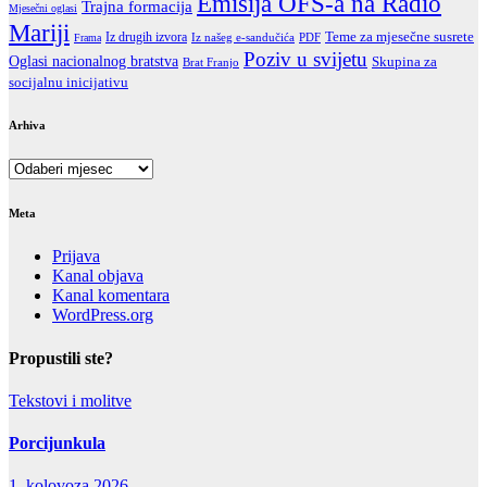
Emisija OFS-a na Radio
Trajna formacija
Mjesečni oglasi
Mariji
Teme za mjesečne susrete
Iz drugih izvora
Iz našeg e-sandučića
PDF
Frama
Poziv u svijetu
Oglasi nacionalnog bratstva
Skupina za
Brat Franjo
socijalnu inicijativu
Arhiva
Arhiva
Meta
Prijava
Kanal objava
Kanal komentara
WordPress.org
Propustili ste?
Tekstovi i molitve
Porcijunkula
1. kolovoza 2026.