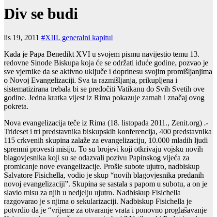
Div se budi
lis 19, 2011
#XIII. generalni kapitul
Kada je Papa Benedikt XVI u svojem pismu navijestio temu 13.
redovne Sinode Biskupa koja će se održati iduće godine, pozvao je
sve vjernike da se aktivno uključe i doprinesu svojim promišljanjima
o Novoj Evangelizaciji. Sva ta razmišljanja, prikupljena i
sistematizirana trebala bi se predočiti Vatikanu do Svih Svetih ove
godine. Jedna kratka vijest iz Rima pokazuje zamah i značaj ovog
pokreta.
Nova evangelizacija teče iz Rima (18. listopada 2011., Zenit.org) .-
Trideset i tri predstavnika biskupskih konferencija, 400 predstavnika
115 crkvenih skupina zalaže za evangelizaciju, 10.000 mladih ljudi
spremni provesti misiju. To su brojevi koji otkrivaju vojsku novih
blagovjesnika koji su se odazvali pozivu Papinskog vijeća za
promicanje nove evangelizacije. Prošle subote ujutro, nadbiskup
Salvatore Fisichella, vodio je skup “novih blagovjesnika predanih
novoj evangelizaciji”. Skupina se sastala s papom u subotu, a on je
slavio misu za njih u nedjelju ujutro. Nadbiskup Fisichella
razgovarao je s njima o sekularizaciji. Nadbiskup Fisichella je
potvrdio da je “vrijeme za otvaranje vrata i ponovno proglašavanje