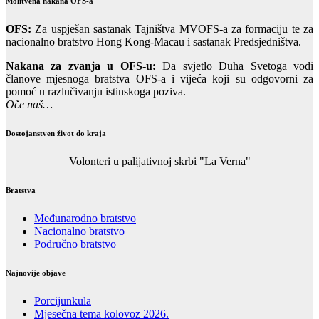
Molitvena nakana OFS-a
OFS:
Za uspješan sastanak Tajništva MVOFS-a za formaciju te za
nacionalno bratstvo Hong Kong-Macau i sastanak Predsjedništva.
Nakana za zvanja u OFS-u:
Da svjetlo Duha Svetoga vodi
članove mjesnoga bratstva OFS-a i vijeća koji su odgovorni za
pomoć u razlučivanju istinskoga poziva.
Oče naš…
Dostojanstven život do kraja
Volonteri u palijativnoj skrbi "La Verna"
Bratstva
Međunarodno bratstvo
Nacionalno bratstvo
Područno bratstvo
Najnovije objave
Porcijunkula
Mjesečna tema kolovoz 2026.