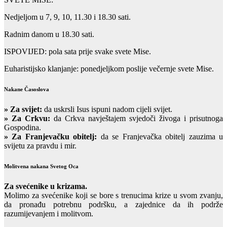
Nedjeljom u 7, 9, 10, 11.30 i 18.30 sati.
Radnim danom u 18.30 sati.
ISPOVIJED: pola sata prije svake svete Mise.
Euharistijsko klanjanje: ponedjeljkom poslije večernje svete Mise.
Nakane Časoslova
»
Za svijet:
da uskrsli Isus ispuni nadom cijeli svijet.
» Za Crkvu:
da Crkva navještajem svjedoči živoga i prisutnoga
Gospodina.
» Za Franjevačku obitelj:
da se Franjevačka obitelj zauzima u
svijetu za pravdu i mir.
Molitvena nakana Svetog Oca
Za svećenike u krizama.
Molimo za svećenike koji se bore s trenucima krize u svom zvanju,
da pronađu potrebnu podršku, a zajednice da ih podrže
razumijevanjem i molitvom.