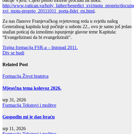
otkrije Vjeru. Cijelo pismo možete pročitati na linku:
http://www.vatican.va/holy_father/benedict_xvi/motu_proprio/docum
xvi_motu-proprio_20111011_porta-fidei_en.html
.
Za nas članove Franjevačkog svjetovnog reda u svjetlu našeg
Generalnog kapitula koji počinje u subotu 22., ovo je samo još jedan
snažan poticaj da izmolimo ispunjenje glavne teme Kapitula:
“Evangelizirani da bi evangelizirali”.
Navigacija
Trajna formacija FSR-a – listopad 2011.
Div se budi
objava
Related Post
Formacija
Život bratstva
Mjesečna tema kolovoz 2026.
srp 31, 2026
Formacija
Tekstovi i molitve
Gospodin mi je dao braću
srp 11, 2026
Formacija
Tekstovi i molitve