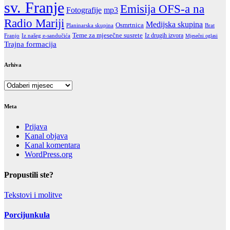
sv. Franje
Emisija OFS-a na
Fotografije
mp3
Radio Mariji
Medijska skupina
Osmrtnica
Brat
Planinarska skupina
Teme za mjesečne susrete
Iz drugih izvora
Franjo
Iz našeg e-sandučića
Mjesečni oglasi
Trajna formacija
Arhiva
Arhiva
Meta
Prijava
Kanal objava
Kanal komentara
WordPress.org
Propustili ste?
Tekstovi i molitve
Porcijunkula