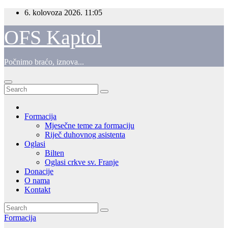
Skip
6. kolovoza 2026.
11:05
to
content
OFS Kaptol
Počnimo braćo, iznova...
Formacija
Mjesečne teme za formaciju
Riječ duhovnog asistenta
Oglasi
Bilten
Oglasi crkve sv. Franje
Donacije
O nama
Kontakt
Formacija