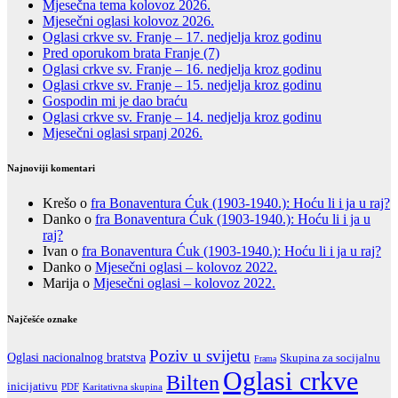
Mjesečna tema kolovoz 2026.
Mjesečni oglasi kolovoz 2026.
Oglasi crkve sv. Franje – 17. nedjelja kroz godinu
Pred oporukom brata Franje (7)
Oglasi crkve sv. Franje – 16. nedjelja kroz godinu
Oglasi crkve sv. Franje – 15. nedjelja kroz godinu
Gospodin mi je dao braću
Oglasi crkve sv. Franje – 14. nedjelja kroz godinu
Mjesečni oglasi srpanj 2026.
Najnoviji komentari
Krešo
o
fra Bonaventura Ćuk (1903-1940.): Hoću li i ja u raj?
Danko
o
fra Bonaventura Ćuk (1903-1940.): Hoću li i ja u
raj?
Ivan
o
fra Bonaventura Ćuk (1903-1940.): Hoću li i ja u raj?
Danko
o
Mjesečni oglasi – kolovoz 2022.
Marija
o
Mjesečni oglasi – kolovoz 2022.
Najčešće oznake
Poziv u svijetu
Oglasi nacionalnog bratstva
Skupina za socijalnu
Frama
Oglasi crkve
Bilten
inicijativu
PDF
Karitativna skupina