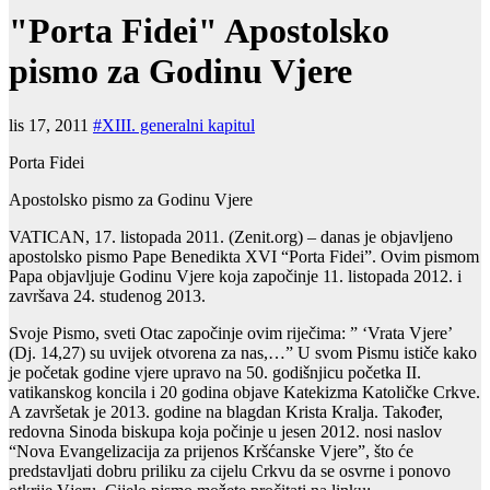
"Porta Fidei" Apostolsko
pismo za Godinu Vjere
lis 17, 2011
#XIII. generalni kapitul
Porta Fidei
Apostolsko pismo za Godinu Vjere
VATICAN, 17. listopada 2011. (Zenit.org) – danas je objavljeno
apostolsko pismo Pape Benedikta XVI “Porta Fidei”. Ovim pismom
Papa objavljuje Godinu Vjere koja započinje 11. listopada 2012. i
završava 24. studenog 2013.
Svoje Pismo, sveti Otac započinje ovim riječima: ” ‘Vrata Vjere’
(Dj. 14,27) su uvijek otvorena za nas,…” U svom Pismu ističe kako
je početak godine vjere upravo na 50. godišnjicu početka II.
vatikanskog koncila i 20 godina objave Katekizma Katoličke Crkve.
A završetak je 2013. godine na blagdan Krista Kralja. Također,
redovna Sinoda biskupa koja počinje u jesen 2012. nosi naslov
“Nova Evangelizacija za prijenos Kršćanske Vjere”, što će
predstavljati dobru priliku za cijelu Crkvu da se osvrne i ponovo