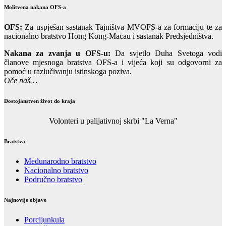
Molitvena nakana OFS-a
OFS:
Za uspješan sastanak Tajništva MVOFS-a za formaciju te za
nacionalno bratstvo Hong Kong-Macau i sastanak Predsjedništva.
Nakana za zvanja u OFS-u:
Da svjetlo Duha Svetoga vodi
članove mjesnoga bratstva OFS-a i vijeća koji su odgovorni za
pomoć u razlučivanju istinskoga poziva.
Oče naš…
Dostojanstven život do kraja
Volonteri u palijativnoj skrbi "La Verna"
Bratstva
Međunarodno bratstvo
Nacionalno bratstvo
Područno bratstvo
Najnovije objave
Porcijunkula