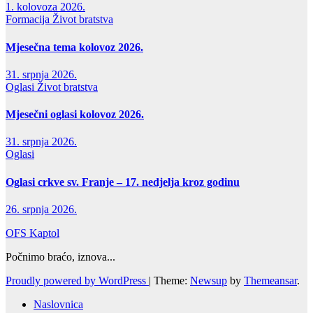
1. kolovoza 2026.
Formacija
Život bratstva
Mjesečna tema kolovoz 2026.
31. srpnja 2026.
Oglasi
Život bratstva
Mjesečni oglasi kolovoz 2026.
31. srpnja 2026.
Oglasi
Oglasi crkve sv. Franje – 17. nedjelja kroz godinu
26. srpnja 2026.
OFS Kaptol
Počnimo braćo, iznova...
Proudly powered by WordPress
|
Theme:
Newsup
by
Themeansar
.
Naslovnica