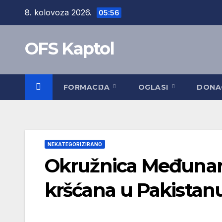
Skip
8. kolovoza 2026.
05:56
to
content
OFS Kaptol
FORMACIJA
OGLASI
DONA
NEKATEGORIZIRANO
Okružnica Međunar
kršćana u Pakistan