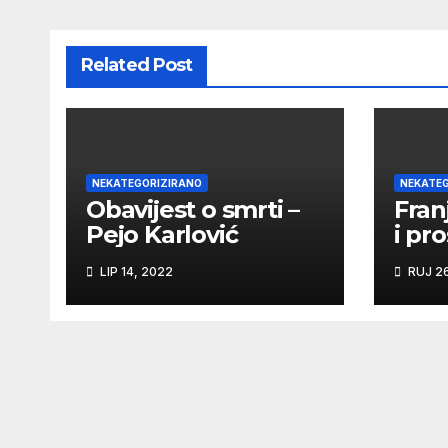
Related Post
NEKATEGORIZIRANO
NEKATEG
Obavijest o smrti –
Fran
Pejo Karlović
i pr
svet
LIP 14, 2022
RUJ 26
Fran