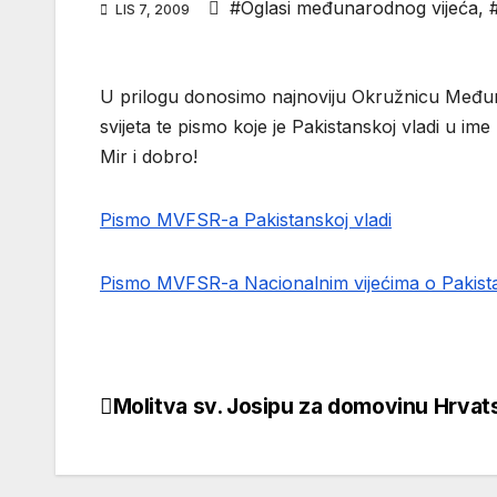
#Oglasi međunarodnog vijeća
,
LIS 7, 2009
U prilogu donosimo najnoviju Okružnicu Međun
svijeta te pismo koje je Pakistanskoj vladi u i
Mir i dobro!
Pismo MVFSR-a Pakistanskoj vladi
Pismo MVFSR-a Nacionalnim vijećima o Pakist
Molitva sv. Josipu za domovinu Hrvat
Navigacija
objava