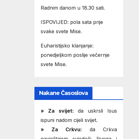
Radnim danom u 18.30 sati.
ISPOVIJED: pola sata prije
svake svete Mise.
Euharistijsko klanjanje:
ponedjeljkom poslije večernje
svete Mise.
Nakane Časoslova
»
Za svijet:
da uskrsli Isus
ispuni nadom cijeli svijet.
» Za Crkvu:
da Crkva
navještajem svjedoči živoga i