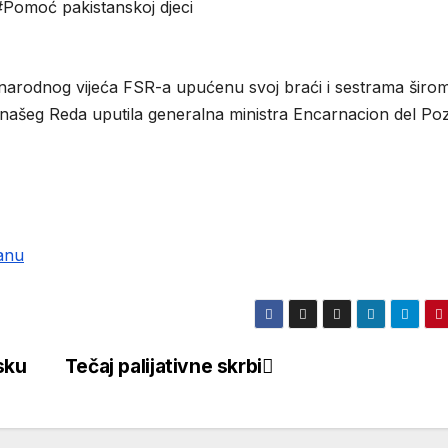
#Pomoć pakistanskoj djeci
arodnog vijeća FSR-a upućenu svoj braći i sestrama širo
me našeg Reda uputila generalna ministra Encarnacion del Po
anu
sku
Tečaj palijativne skrbi